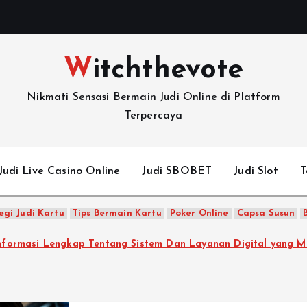
Witchthevote
Nikmati Sensasi Bermain Judi Online di Platform
Terpercaya
Judi Live Casino Online
Judi SBOBET
Judi Slot
T
egi Judi Kartu
Tips Bermain Kartu
Poker Online
Capsa Susun
Judi Sbobet Mengenal Fitur Dan Teknologi Yang 