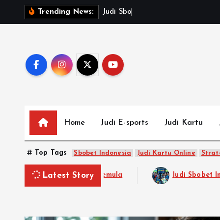
S
J
u
d
i
S
b
o
b
e
t
M
e
m
a
h
a
m
i
Trending News:
k
i
p
t
o
c
o
n
Home
Judi E-sports
Judi Kartu
t
e
n
Top Tags
Sbobet Indonesia
Judi Kartu Online
Strat
t
Latest Story
p Tentang Sistem Dan Layanan Digital yang Mudah Dipahami