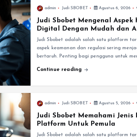
admin
Judi SBOBET
Agustus 6, 2026
Judi Sbobet Mengenal Aspek
Digital Dengan Mudah dan 
Judi Sbobet adalah salah satu platform t
aspek keamanan dan regulasi sering menja
bertaruh. Penting bagi pengguna untuk 
Continue reading
admin
Judi SBOBET
Agustus 5, 2026
Judi Sbobet Memahami Jenis
Platform Untuk Pemula
Judi Sbobet adalah salah satu platform ta