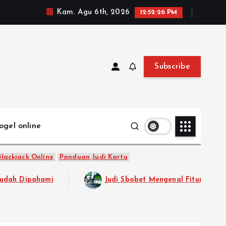
Kam. Agu 6th, 2026
12:52:28 PM
Subscribe
ogel online
Blackjack Online
Panduan Judi Kartu
Digunakan Pada Platform Lengkap dan Mudah Dipahami