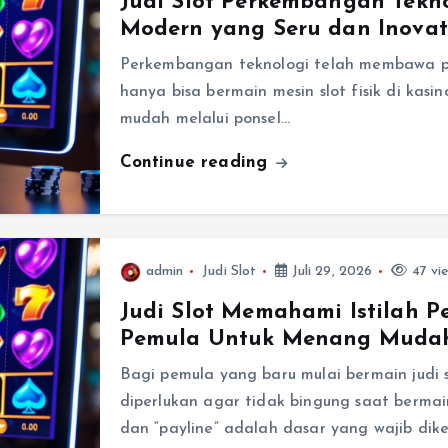
Judi Slot Perkembangan Tekn
Modern yang Seru dan Inovat
Perkembangan teknologi telah membawa per
hanya bisa bermain mesin slot fisik di kasin
mudah melalui ponsel…
Continue reading
admin
Judi Slot
Juli 29, 2026
47 vi
Judi Slot Memahami Istilah P
Pemula Untuk Menang Muda
Bagi pemula yang baru mulai bermain judi 
diperlukan agar tidak bingung saat bermain. I
dan “payline” adalah dasar yang wajib dik