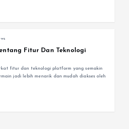
ews
Tentang Fitur Dan Teknologi
rkat fitur dan teknologi platform yang semakin
ain jadi lebih menarik dan mudah diakses oleh