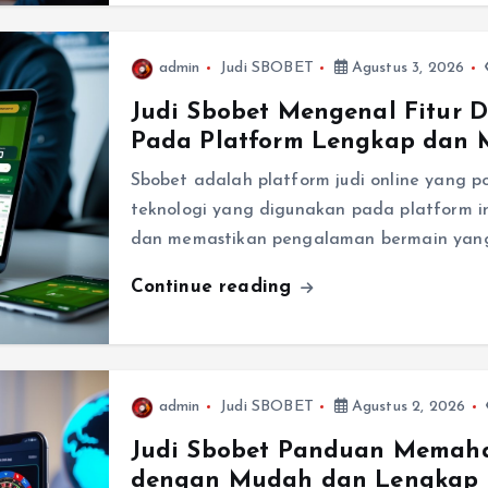
admin
Judi SBOBET
Agustus 3, 2026
Judi Sbobet Mengenal Fitur 
Pada Platform Lengkap dan
Sbobet adalah platform judi online yang p
teknologi yang digunakan pada platform i
dan memastikan pengalaman bermain ya
Continue reading
admin
Judi SBOBET
Agustus 2, 2026
Judi Sbobet Panduan Memaham
dengan Mudah dan Lengkap