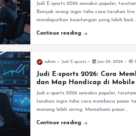
Judi E-sports 2026 semakin populer, terut
Banyak orang ingin tahu cara taruhan liv
mendapatkan keuntungan yang lebih baik.
Continue reading
admin
Judi E-sports
Juni 29, 2026
1
Judi E-sports 2026: Cara Mem
dan Map Handicap di Mobil
Judi e-sports 2026 semakin populer, teru
taruhan ingin tahu cara membaca pasar t
menang lebih sering. Memahami pasar…
Continue reading