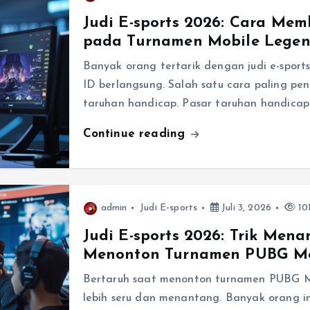
Judi E-sports 2026: Cara Me
pada Turnamen Mobile Lege
Banyak orang tertarik dengan judi e-spor
ID berlangsung. Salah satu cara paling p
taruhan handicap. Pasar taruhan handica
Continue reading
admin
Judi E-sports
Juli 3, 2026
101
Judi E-sports 2026: Trik Men
Menonton Turnamen PUBG M
Bertaruh saat menonton turnamen PUBG M
lebih seru dan menantang. Banyak orang in