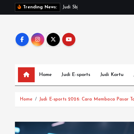
S
J
u
d
i
S
b
o
b
e
t
P
e
r
k
e
m
b
Trending News:
k
i
p
t
o
c
o
n
Home
Judi E-sports
Judi Kartu
t
e
n
Home
Judi E-sports 2026: Cara Membaca Pasar 
t