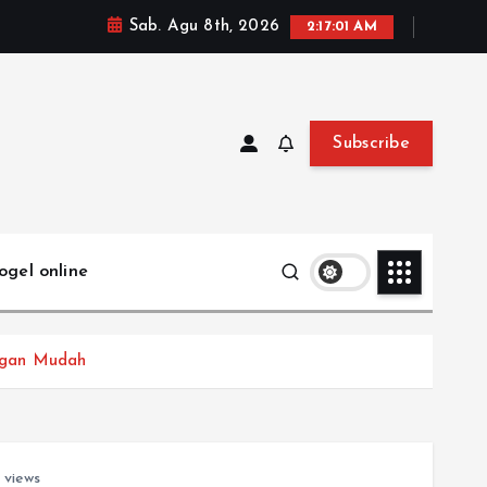
Sab. Agu 8th, 2026
2:17:02 AM
Subscribe
ogel online
ngan Mudah
 views