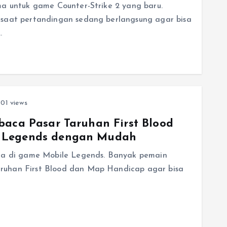
ama untuk game Counter-Strike 2 yang baru.
e saat pertandingan sedang berlangsung agar bisa
…
01 views
baca Pasar Taruhan First Blood
e Legends dengan Mudah
tama di game Mobile Legends. Banyak pemain
aruhan First Blood dan Map Handicap agar bisa