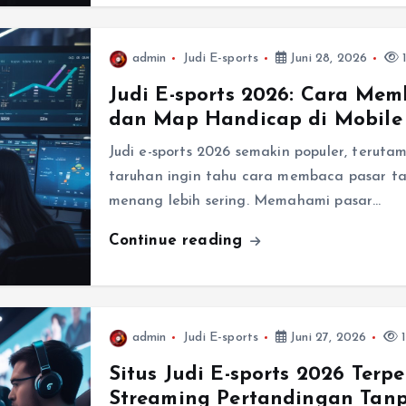
admin
Judi E-sports
Juni 28, 2026
1
Judi E-sports 2026: Cara Mem
dan Map Handicap di Mobil
Judi e-sports 2026 semakin populer, teru
taruhan ingin tahu cara membaca pasar t
menang lebih sering. Memahami pasar…
Continue reading
admin
Judi E-sports
Juni 27, 2026
1
Situs Judi E-sports 2026 Terp
Streaming Pertandingan Tanp