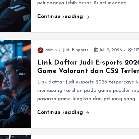
peluangnya lebih besar. Kunci menang…
Continue reading
admin
Judi E-sports
Juli 2, 2026
117
Link Daftar Judi E-sports 20
Game Valorant dan CS2 Terl
Link daftar judi e-sports 2026 terpercaya k
memasang taruhan pada game populer sepe
pasaran game lengkap dan peluang yang…
Continue reading