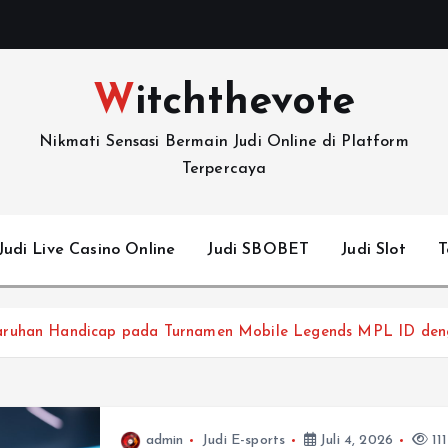
Witchthevote
Nikmati Sensasi Bermain Judi Online di Platform
Terpercaya
Judi Live Casino Online
Judi SBOBET
Judi Slot
T
Taruhan Handicap pada Turnamen Mobile Legends MPL ID de
admin
Judi E-sports
Juli 4, 2026
111