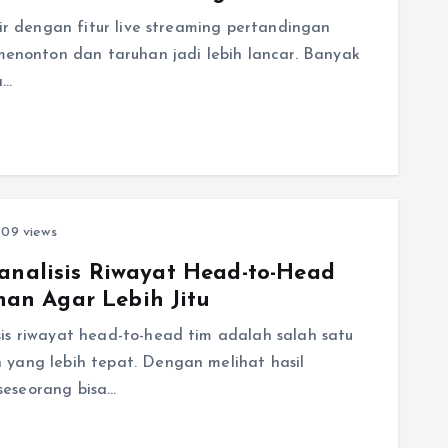
dir dengan fitur live streaming pertandingan
nonton dan taruhan jadi lebih lancar. Banyak
a…
09 views
ganalisis Riwayat Head-to-Head
an Agar Lebih Jitu
sis riwayat head-to-head tim adalah salah satu
 yang lebih tepat. Dengan melihat hasil
seseorang bisa…