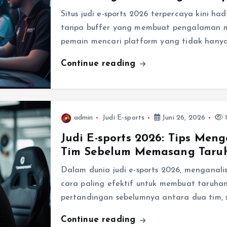
Situs judi e-sports 2026 terpercaya kini ha
tanpa buffer yang membuat pengalaman me
pemain mencari platform yang tidak hany
Continue reading
admin
Judi E-sports
Juni 26, 2026
1
Judi E-sports 2026: Tips Men
Tim Sebelum Memasang Taruh
Dalam dunia judi e-sports 2026, menganali
cara paling efektif untuk membuat taruhan
pertandingan sebelumnya antara dua tim, 
Continue reading