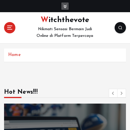
S
k
i
Witchthevote
p
Nikmati Sensasi Bermain Judi
t
Online di Platform Terpercaya
o
c
o
Home
n
t
e
n
t
Hot News!!!