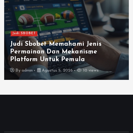
Judi SBOBET
Judi Sbobet Memahami Jenis
Permainan Dan Mekanisme
Platform Untuk Pemula
By
admin
Agustus 5, 2026
10 views