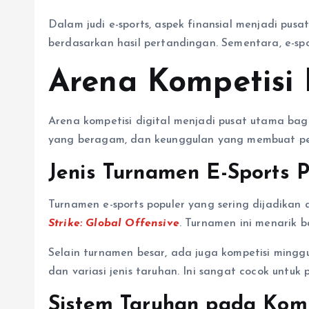
Dalam judi e-sports, aspek finansial menjadi pus
berdasarkan hasil pertandingan. Sementara, e-spor
Arena Kompetisi 
Arena kompetisi digital menjadi pusat utama bag
yang beragam, dan keunggulan yang membuat pen
Jenis Turnamen E-Sports P
Turnamen e-sports populer yang sering dijadikan 
Strike: Global Offensive
. Turnamen ini menarik 
Selain turnamen besar, ada juga kompetisi minggu
dan variasi jenis taruhan. Ini sangat cocok untuk
Sistem Taruhan pada Komp