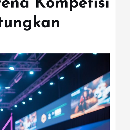
rena Kompetisi
ntungkan