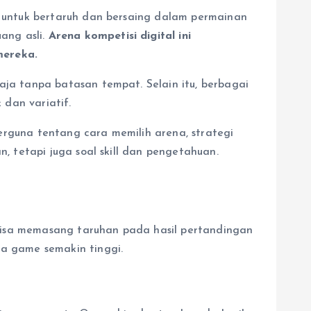
u untuk bertaruh dan bersaing dalam permainan
ang asli.
Arena kompetisi digital ini
mereka.
aja tanpa batasan tempat. Selain itu, berbagai
dan variatif.
erguna tentang cara memilih arena, strategi
, tetapi juga soal skill dan pengetahuan.
bisa memasang taruhan pada hasil pertandingan
da game semakin tinggi.