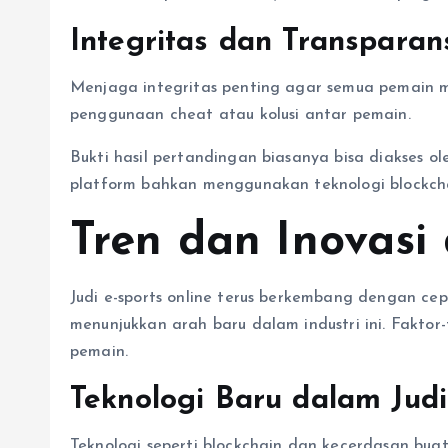
Integritas dan Transpara
Menjaga integritas penting agar semua pemain m
penggunaan cheat atau kolusi antar pemain.
Bukti hasil pertandingan biasanya bisa diakses o
platform bahkan menggunakan teknologi blockcha
Tren dan Inovasi
Judi e-sports online terus berkembang dengan cep
menunjukkan arah baru dalam industri ini. Fakto
pemain.
Teknologi Baru dalam Judi
Teknologi seperti blockchain dan kecerdasan bua