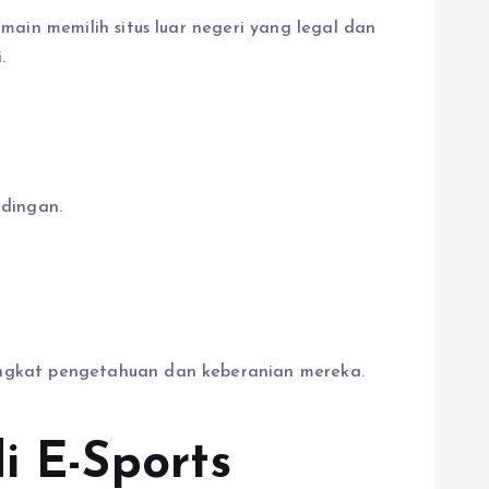
main memilih situs luar negeri yang legal dan
.
dingan.
tingkat pengetahuan dan keberanian mereka.
i E-Sports