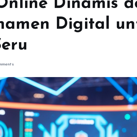
 Online Dinamis 
namen Digital un
eru
mments