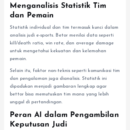
Menganalisis Statistik Tim
dan Pemain
Statistik individual dan tim termasuk kunci dalam
analisis judi e-sports. Betor menilai data seperti
kill/death ratio, win rate, dan average damage
untuk mengetahui kekuatan dan kelemahan
pemain.
Selain itu, faktor non-teknis seperti komunikasi tim
dan pengalaman juga dianalisis. Statistik ini
dipadukan menjadi gambaran lengkap agar
bettor bisa memutuskan tim mana yang lebih
unggul di pertandingan.
Peran AI dalam Pengambilan
Keputusan Judi