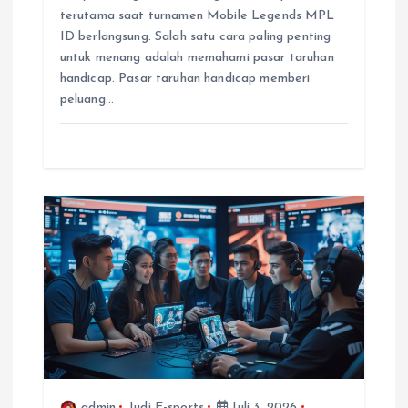
terutama saat turnamen Mobile Legends MPL
ID berlangsung. Salah satu cara paling penting
untuk menang adalah memahami pasar taruhan
handicap. Pasar taruhan handicap memberi
peluang…
admin
Judi E-sports
Juli 3, 2026