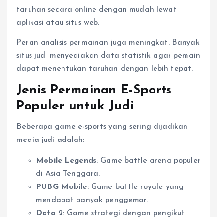
taruhan secara online dengan mudah lewat
aplikasi atau situs web.
Peran analisis permainan juga meningkat. Banyak
situs judi menyediakan data statistik agar pemain
dapat menentukan taruhan dengan lebih tepat.
Jenis Permainan E-Sports
Populer untuk Judi
Beberapa game e-sports yang sering dijadikan
media judi adalah:
Mobile Legends
: Game battle arena populer
di Asia Tenggara.
PUBG Mobile
: Game battle royale yang
mendapat banyak penggemar.
Dota 2
: Game strategi dengan pengikut