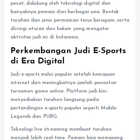
pesat, didukung oleh teknologi digital dan
banyaknya pemain dari berbagai usia. Bentuk
taruhan dan jenis permainan terus beragam, serta
diiringi aturan dan hukum yang mengatur
aktivitas judi ini di Indonesia.
Perkembangan Judi E-Sports
di Era Digital
Judi e-sports mulai populer setelah kemajuan
internet dan meningkatnya jumlah penonton
turnamen game online. Platform judi kini
menyediakan taruhan langsung pada
pertandingan e-sports populer seperti Mobile
Legends dan PUBG.
Teknologi live streaming membuat taruhan
menjadi lebih real-time. Pemain bisa memasang