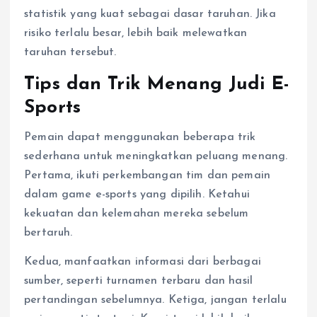
statistik yang kuat sebagai dasar taruhan. Jika
risiko terlalu besar, lebih baik melewatkan
taruhan tersebut.
Tips dan Trik Menang Judi E-
Sports
Pemain dapat menggunakan beberapa trik
sederhana untuk meningkatkan peluang menang.
Pertama, ikuti perkembangan tim dan pemain
dalam game e-sports yang dipilih. Ketahui
kekuatan dan kelemahan mereka sebelum
bertaruh.
Kedua, manfaatkan informasi dari berbagai
sumber, seperti turnamen terbaru dan hasil
pertandingan sebelumnya. Ketiga, jangan terlalu