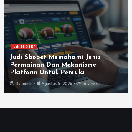
Judi SBOBET
Judi Sbobet Memahami Jenis
Permainan Dan Mekanisme
Platform Untuk Pemula
By
admin
Agustus 5, 2026
16 views