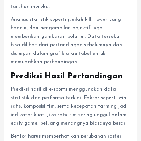
taruhan mereka.
Analisis statistik seperti jumlah kill, tower yang
hancur, dan pengambilan objektif juga
memberikan gambaran pola ini. Data tersebut
bisa dilihat dari pertandingan sebelumnya dan
disimpan dalam grafik atau tabel untuk
memudahkan perbandingan.
Prediksi Hasil Pertandingan
Prediksi hasil di e-sports menggunakan data
statistik dan performa terkini. Faktor seperti win
rate, komposisi tim, serta kecepatan farming jadi
indikator kuat. Jika satu tim sering unggul dalam
early game, peluang menangnya biasanya besar.
Bettor harus memperhatikan perubahan roster