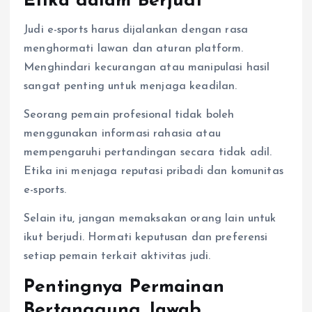
Etika dalam Berjudi
Judi e-sports harus dijalankan dengan rasa
menghormati lawan dan aturan platform.
Menghindari kecurangan atau manipulasi hasil
sangat penting untuk menjaga keadilan.
Seorang pemain profesional tidak boleh
menggunakan informasi rahasia atau
mempengaruhi pertandingan secara tidak adil.
Etika ini menjaga reputasi pribadi dan komunitas
e-sports.
Selain itu, jangan memaksakan orang lain untuk
ikut berjudi. Hormati keputusan dan preferensi
setiap pemain terkait aktivitas judi.
Pentingnya Permainan
Bertanggung Jawab