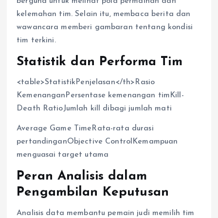
berguna untuk melihat pola permainan dan
kelemahan tim. Selain itu, membaca berita dan
wawancara memberi gambaran tentang kondisi
tim terkini.
Statistik dan Performa Tim
<table>StatistikPenjelasan</th>Rasio
KemenanganPersentase kemenangan timKill-
Death RatioJumlah kill dibagi jumlah mati
Average Game TimeRata-rata durasi
pertandinganObjective ControlKemampuan
menguasai target utama
Peran Analisis dalam
Pengambilan Keputusan
Analisis data membantu pemain judi memilih tim