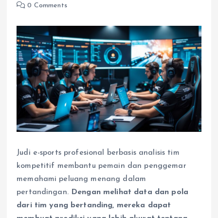
0 Comments
Judi e-sports profesional berbasis analisis tim
kompetitif membantu pemain dan penggemar
memahami peluang menang dalam
pertandingan.
Dengan melihat data dan pola
dari tim yang bertanding, mereka dapat