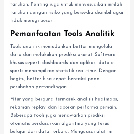
taruhan. Penting juga untuk menyesuaikan jumlah
taruhan dengan risiko yang bersedia diambil agar
tidak merugi besar.
Pemanfaatan Tools Analitik
Tools analitik memudahkan bettor mengelola
data dan melakukan prediksi akurat. Software
khusus seperti dashboards dan aplikasi data e-
sports menampilkan statistik real-time. Dengan
begitu, bettor bisa cepat bereaksi pada
perubahan pertandingan.
Fitur yang berguna termasuk analisis heatmaps,
rekaman replay, dan laporan performa pemain.
Beberapa tools juga menawarkan prediksi
otomatis berdasarkan algoritma yang terus
belajar dari data terbaru. Menguasai alat ini