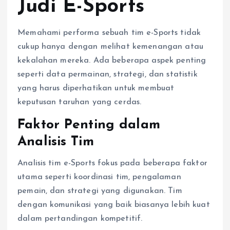
Judi E-Sports
Memahami performa sebuah tim e-Sports tidak
cukup hanya dengan melihat kemenangan atau
kekalahan mereka. Ada beberapa aspek penting
seperti data permainan, strategi, dan statistik
yang harus diperhatikan untuk membuat
keputusan taruhan yang cerdas.
Faktor Penting dalam
Analisis Tim
Analisis tim e-Sports fokus pada beberapa faktor
utama seperti koordinasi tim, pengalaman
pemain, dan strategi yang digunakan. Tim
dengan komunikasi yang baik biasanya lebih kuat
dalam pertandingan kompetitif.