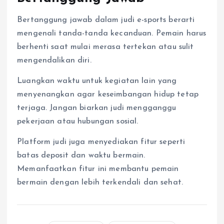
Bertanggung jawab dalam judi e-sports berarti
mengenali tanda-tanda kecanduan. Pemain harus
berhenti saat mulai merasa tertekan atau sulit
mengendalikan diri.
Luangkan waktu untuk kegiatan lain yang
menyenangkan agar keseimbangan hidup tetap
terjaga. Jangan biarkan judi mengganggu
pekerjaan atau hubungan sosial.
Platform judi juga menyediakan fitur seperti
batas deposit dan waktu bermain.
Memanfaatkan fitur ini membantu pemain
bermain dengan lebih terkendali dan sehat.