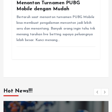
Menonton Turnamen PUBG
Mobile dengan Mudah
Bertaruh saat menonton turnamen PUBG Mobile
bisa membuat pengalaman menonton jadi lebih
seru dan menantang. Banyak orang ingin tahu trik
menang taruhan live betting supaya peluangnya
lebih besar. Kunci menang…
Hot News!!!