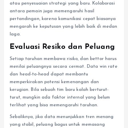
atau penyesuaian strategi yang baru. Kolaborasi
antara pemain juga memengaruhi hasil
pertandingan, karena komunikasi cepat biasanya
mengarah ke keputusan yang lebih baik di medan
laga.
Evaluasi Resiko dan Peluang
Setiap taruhan membawa risiko, dan bettor harus
menilai peluangnya secara cermat. Data win rate
dan head-to-head dapat membantu
memperkirakan potensi kemenangan dan
kerugian. Bila sebuah tim baru kalah berturut-
turut, mungkin ada faktor internal yang belum
terlihat yang bisa memengaruhi taruhan.
Sebaliknya, jika data menunjukkan tren menang
yang stabil, peluang bagus untuk memasang