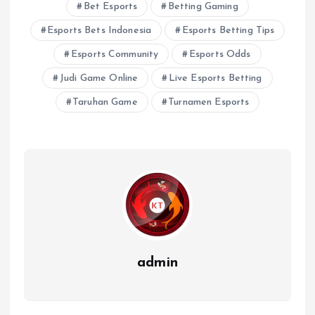
Bet Esports
Betting Gaming
Esports Bets Indonesia
Esports Betting Tips
Esports Community
Esports Odds
Judi Game Online
Live Esports Betting
Taruhan Game
Turnamen Esports
admin