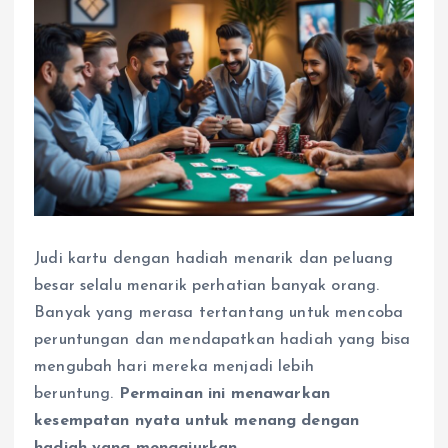
Judi kartu dengan hadiah menarik dan peluang
besar selalu menarik perhatian banyak orang.
Banyak yang merasa tertantang untuk mencoba
peruntungan dan mendapatkan hadiah yang bisa
mengubah hari mereka menjadi lebih
beruntung.
Permainan ini menawarkan
kesempatan nyata untuk menang dengan