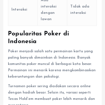
Ada
interaksi
Tidak ada
Interaksi
dengan
interaksi
lawan
Popularitas Poker di
Indonesia
Poker menjadi salah satu permainan kartu yang
paling banyak dimainkan di Indonesia. Banyak
komunitas poker muncul di berbagai kota besar.
Permainan ini menarik karena mengkombinasikan
keberuntungan dan psikologi.
Turnamen poker sering diadakan secara online
dengan hadiah besar. Selain itu, variasi seperti
Texas Hold’em membuat poker lebih menarik dan