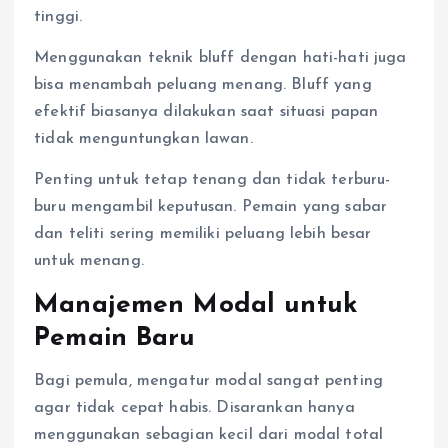
tinggi.
Menggunakan teknik bluff dengan hati-hati juga
bisa menambah peluang menang. Bluff yang
efektif biasanya dilakukan saat situasi papan
tidak menguntungkan lawan.
Penting untuk tetap tenang dan tidak terburu-
buru mengambil keputusan. Pemain yang sabar
dan teliti sering memiliki peluang lebih besar
untuk menang.
Manajemen Modal untuk
Pemain Baru
Bagi pemula, mengatur modal sangat penting
agar tidak cepat habis. Disarankan hanya
menggunakan sebagian kecil dari modal total