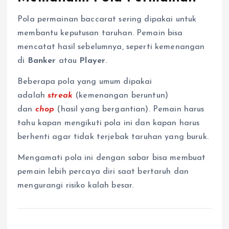
Pola permainan baccarat sering dipakai untuk
membantu keputusan taruhan. Pemain bisa
mencatat hasil sebelumnya, seperti kemenangan
di
Banker
atau
Player
.
Beberapa pola yang umum dipakai
adalah
streak
(kemenangan beruntun)
dan
chop
(hasil yang bergantian). Pemain harus
tahu kapan mengikuti pola ini dan kapan harus
berhenti agar tidak terjebak taruhan yang buruk.
Mengamati pola ini dengan sabar bisa membuat
pemain lebih percaya diri saat bertaruh dan
mengurangi risiko kalah besar.