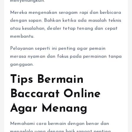
menyenangkan.
Mereka mengenakan seragam rapi dan berbicara
dengan sopan. Bahkan ketika ada masalah teknis
atau kesalahan, dealer tetap tenang dan cepat
membantu.
Pelayanan seperti ini penting agar pemain
merasa nyaman dan fokus pada permainan tanpa
gangguan.
Tips Bermain
Baccarat Online
Agar Menang
Memahami cara bermain dengan benar dan
mengelola uang dengan baik sangat penting