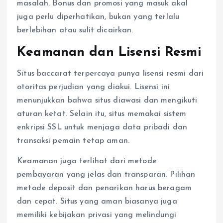
masalah. Bonus dan promosi yang masuk akal
juga perlu diperhatikan, bukan yang terlalu
berlebihan atau sulit dicairkan.
Keamanan dan Lisensi Resmi
Situs baccarat terpercaya punya lisensi resmi dari
otoritas perjudian yang diakui. Lisensi ini
menunjukkan bahwa situs diawasi dan mengikuti
aturan ketat. Selain itu, situs memakai sistem
enkripsi SSL untuk menjaga data pribadi dan
transaksi pemain tetap aman.
Keamanan juga terlihat dari metode
pembayaran yang jelas dan transparan. Pilihan
metode deposit dan penarikan harus beragam
dan cepat. Situs yang aman biasanya juga
memiliki kebijakan privasi yang melindungi