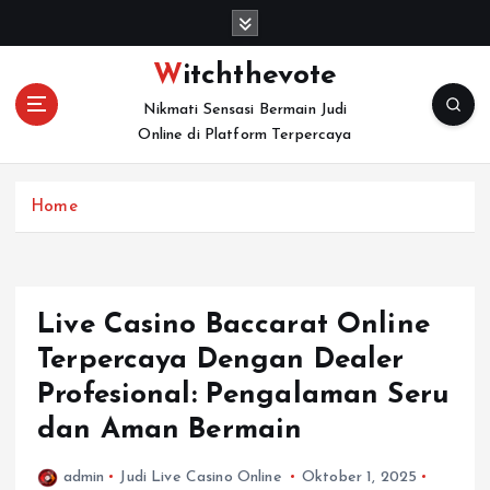
S
k
i
Witchthevote
p
Nikmati Sensasi Bermain Judi
t
Online di Platform Terpercaya
o
c
o
Home
n
t
e
n
t
Live Casino Baccarat Online
Terpercaya Dengan Dealer
Profesional: Pengalaman Seru
dan Aman Bermain
admin
Judi Live Casino Online
Oktober 1, 2025