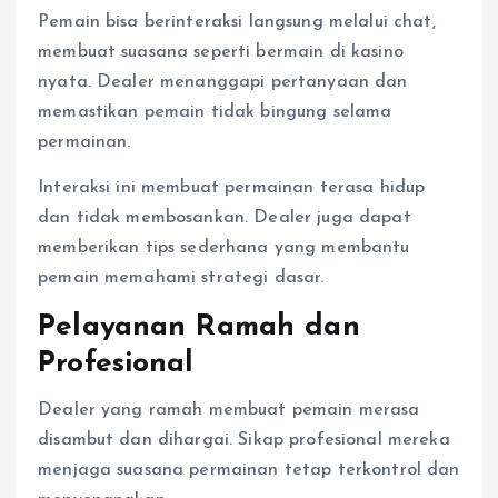
Pemain bisa berinteraksi langsung melalui chat,
membuat suasana seperti bermain di kasino
nyata. Dealer menanggapi pertanyaan dan
memastikan pemain tidak bingung selama
permainan.
Interaksi ini membuat permainan terasa hidup
dan tidak membosankan. Dealer juga dapat
memberikan tips sederhana yang membantu
pemain memahami strategi dasar.
Pelayanan Ramah dan
Profesional
Dealer yang ramah membuat pemain merasa
disambut dan dihargai. Sikap profesional mereka
menjaga suasana permainan tetap terkontrol dan