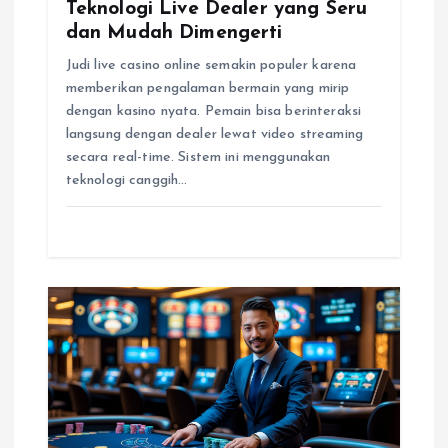
Teknologi Live Dealer yang Seru
dan Mudah Dimengerti
Judi live casino online semakin populer karena
memberikan pengalaman bermain yang mirip
dengan kasino nyata. Pemain bisa berinteraksi
langsung dengan dealer lewat video streaming
secara real-time. Sistem ini menggunakan
teknologi canggih…