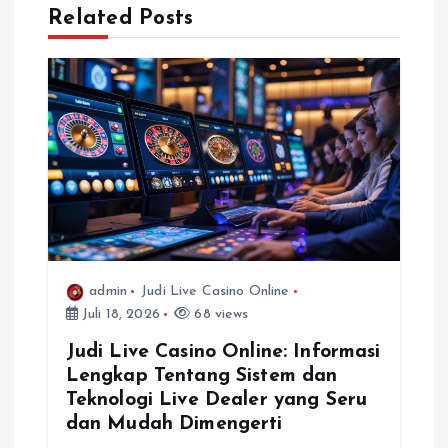
Related Posts
p
o
s
admin
Judi Live Casino Online
Juli 18, 2026
68 views
Judi Live Casino Online: Informasi
Lengkap Tentang Sistem dan
Teknologi Live Dealer yang Seru
dan Mudah Dimengerti