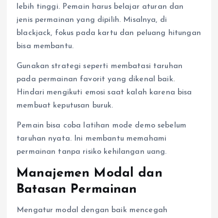
lebih tinggi. Pemain harus belajar aturan dan
jenis permainan yang dipilih. Misalnya, di
blackjack, fokus pada kartu dan peluang hitungan
bisa membantu.
Gunakan strategi seperti membatasi taruhan
pada permainan favorit yang dikenal baik.
Hindari mengikuti emosi saat kalah karena bisa
membuat keputusan buruk.
Pemain bisa coba latihan mode demo sebelum
taruhan nyata. Ini membantu memahami
permainan tanpa risiko kehilangan uang.
Manajemen Modal dan
Batasan Permainan
Mengatur modal dengan baik mencegah