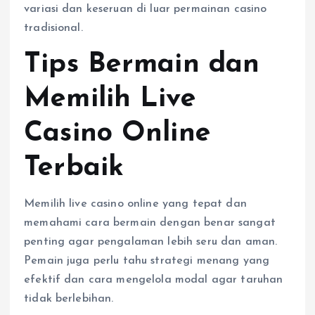
variasi dan keseruan di luar permainan casino
tradisional.
Tips Bermain dan
Memilih Live
Casino Online
Terbaik
Memilih live casino online yang tepat dan
memahami cara bermain dengan benar sangat
penting agar pengalaman lebih seru dan aman.
Pemain juga perlu tahu strategi menang yang
efektif dan cara mengelola modal agar taruhan
tidak berlebihan.