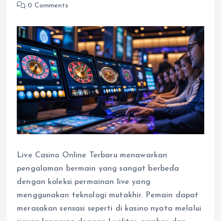
0 Comments
Live Casino Online Terbaru menawarkan
pengalaman bermain yang sangat berbeda
dengan koleksi permainan live yang
menggunakan teknologi mutakhir. Pemain dapat
merasakan sensasi seperti di kasino nyata melalui