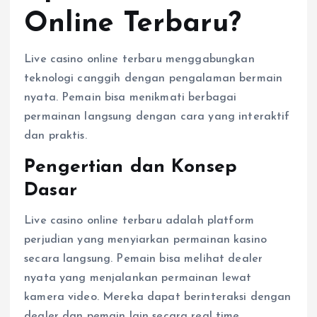
Online Terbaru?
Live casino online terbaru menggabungkan
teknologi canggih dengan pengalaman bermain
nyata. Pemain bisa menikmati berbagai
permainan langsung dengan cara yang interaktif
dan praktis.
Pengertian dan Konsep
Dasar
Live casino online terbaru adalah platform
perjudian yang menyiarkan permainan kasino
secara langsung. Pemain bisa melihat dealer
nyata yang menjalankan permainan lewat
kamera video. Mereka dapat berinteraksi dengan
dealer dan pemain lain secara real time.