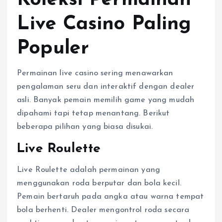
Live Casino Paling
Populer
Permainan live casino sering menawarkan
pengalaman seru dan interaktif dengan dealer
asli. Banyak pemain memilih game yang mudah
dipahami tapi tetap menantang. Berikut
beberapa pilihan yang biasa disukai.
Live Roulette
Live Roulette adalah permainan yang
menggunakan roda berputar dan bola kecil.
Pemain bertaruh pada angka atau warna tempat
bola berhenti. Dealer mengontrol roda secara