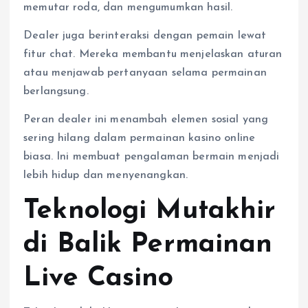
memutar roda, dan mengumumkan hasil.
Dealer juga berinteraksi dengan pemain lewat
fitur chat. Mereka membantu menjelaskan aturan
atau menjawab pertanyaan selama permainan
berlangsung.
Peran dealer ini menambah elemen sosial yang
sering hilang dalam permainan kasino online
biasa. Ini membuat pengalaman bermain menjadi
lebih hidup dan menyenangkan.
Teknologi Mutakhir
di Balik Permainan
Live Casino