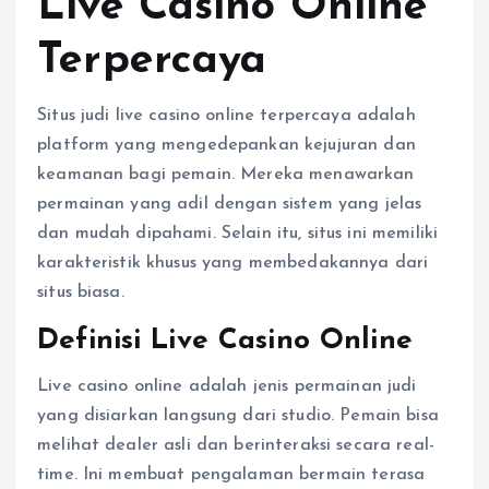
Live Casino Online
Terpercaya
Situs judi live casino online terpercaya adalah
platform yang mengedepankan kejujuran dan
keamanan bagi pemain. Mereka menawarkan
permainan yang adil dengan sistem yang jelas
dan mudah dipahami. Selain itu, situs ini memiliki
karakteristik khusus yang membedakannya dari
situs biasa.
Definisi Live Casino Online
Live casino online adalah jenis permainan judi
yang disiarkan langsung dari studio. Pemain bisa
melihat dealer asli dan berinteraksi secara real-
time. Ini membuat pengalaman bermain terasa