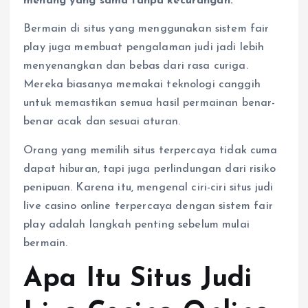
menang yang sama tanpa kecurangan.
Bermain di situs yang menggunakan sistem fair
play juga membuat pengalaman judi jadi lebih
menyenangkan dan bebas dari rasa curiga.
Mereka biasanya memakai teknologi canggih
untuk memastikan semua hasil permainan benar-
benar acak dan sesuai aturan.
Orang yang memilih situs terpercaya tidak cuma
dapat hiburan, tapi juga perlindungan dari risiko
penipuan. Karena itu, mengenal ciri-ciri situs judi
live casino online terpercaya dengan sistem fair
play adalah langkah penting sebelum mulai
bermain.
Apa Itu Situs Judi