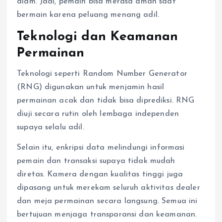
diam. Jadi, pemain bisa merasa aman saat
bermain karena peluang menang adil.
Teknologi dan Keamanan
Permainan
Teknologi seperti Random Number Generator
(RNG) digunakan untuk menjamin hasil
permainan acak dan tidak bisa diprediksi. RNG
diuji secara rutin oleh lembaga independen
supaya selalu adil.
Selain itu, enkripsi data melindungi informasi
pemain dan transaksi supaya tidak mudah
diretas. Kamera dengan kualitas tinggi juga
dipasang untuk merekam seluruh aktivitas dealer
dan meja permainan secara langsung. Semua ini
bertujuan menjaga transparansi dan keamanan.