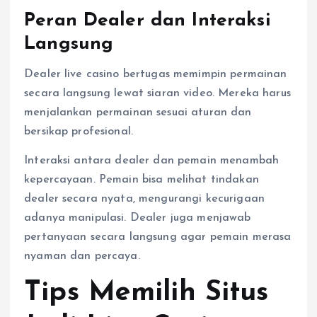
Peran Dealer dan Interaksi
Langsung
Dealer live casino bertugas memimpin permainan
secara langsung lewat siaran video. Mereka harus
menjalankan permainan sesuai aturan dan
bersikap profesional.
Interaksi antara dealer dan pemain menambah
kepercayaan. Pemain bisa melihat tindakan
dealer secara nyata, mengurangi kecurigaan
adanya manipulasi. Dealer juga menjawab
pertanyaan secara langsung agar pemain merasa
nyaman dan percaya.
Tips Memilih Situs