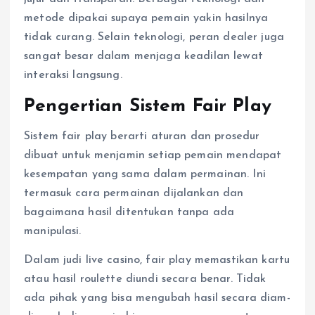
metode dipakai supaya pemain yakin hasilnya
tidak curang. Selain teknologi, peran dealer juga
sangat besar dalam menjaga keadilan lewat
interaksi langsung.
Pengertian Sistem Fair Play
Sistem fair play berarti aturan dan prosedur
dibuat untuk menjamin setiap pemain mendapat
kesempatan yang sama dalam permainan. Ini
termasuk cara permainan dijalankan dan
bagaimana hasil ditentukan tanpa ada
manipulasi.
Dalam judi live casino, fair play memastikan kartu
atau hasil roulette diundi secara benar. Tidak
ada pihak yang bisa mengubah hasil secara diam-