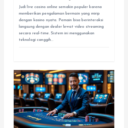
Judi live casino online semakin populer karena
memberikan pengalaman bermain yang mirip
dengan kasino nyata. Pemain bisa berinteraksi
langsung dengan dealer lewat video streaming
secara real-time. Sistem ini menggunakan
teknologi canggih…