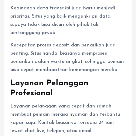
Keamanan data transaksi juga harus menjadi
prioritas. Situs yang baik mengenkripsi data
supaya tidak bisa dicuri oleh pihak tak
bertanggung jawab.
Kecepatan proses deposit dan penarikan juga
penting. Situs handal biasanya memproses
penarikan dalam waktu singkat, sehingga pemain
bisa cepat mendapatkan kemenangan mereka.
Layanan Pelanggan
Profesional
Layanan pelanggan yang cepat dan ramah
membuat pemain merasa nyaman dan terbantu
kapan saja. Kontak biasanya tersedia 24 jam
lewat chat live, telepon, atau email.