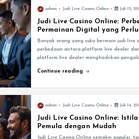
admin
Judi Live Casino Online
Juli 15, 2
Judi Live Casino Online: Per
Permainan Digital yang Perl
Banyak orang yang suka bermain judi live c
perbedaan antara platform live dealer da
platform live dealer menghadirkan pengal
Continue reading
admin
Judi Live Casino Online
Juli 14, 2
Judi Live Casino Online: Isti
Pemula dengan Mudah
Judi Live Casino Online semakin populer, ta