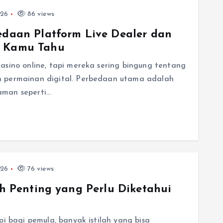
026
86 views
bedaan Platform Live Dealer dan
u Kamu Tahu
asino online, tapi mereka sering bingung tentang
n permainan digital. Perbedaan utama adalah
aman seperti…
026
76 views
lah Penting yang Perlu Diketahui
pi bagi pemula, banyak istilah yang bisa