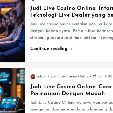
Judi Live Casino Online: Inf
Teknologi Live Dealer yang 
Judi live casino online semakin populer k
dengan kasino nyata. Pemain bisa berinter
streaming secara real-time. Sistem ini me
Continue reading
admin
Judi Live Casino Online
Juli 17, 2
Judi Live Casino Online: Ca
Permainan Dengan Mudah
Judi Live Casino Online menawarkan peng
sungguhan dan suasana kasino langsung d