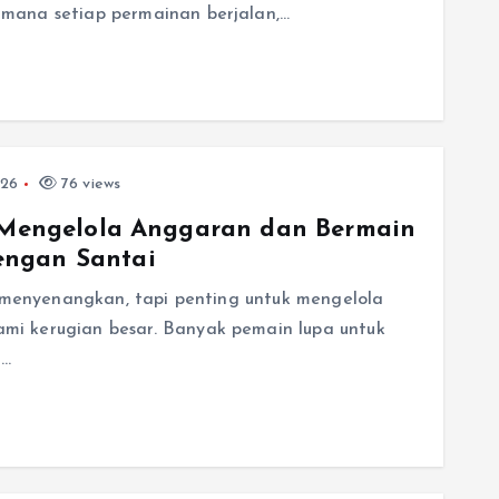
mana setiap permainan berjalan,…
026
76 views
s Mengelola Anggaran dan Bermain
engan Santai
at menyenangkan, tapi penting untuk mengelola
mi kerugian besar. Banyak pemain lupa untuk
n…