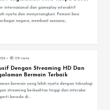
er internasional dan gameplay interaktif
ih nyata dan menyenangkan. Pemain bisa
 berbagai negara, membuat suasana…
026
178 views
klusif Dengan Streaming HD Dan
ngalaman Bermain Terbaik
laman bermain yang lebih nyata dengan teknologi
an streaming berkualitas tinggi dan interaksi
perti berada di…