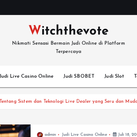
Witchthevote
Nikmati Sensasi Bermain Judi Online di Platform
Terpercaya
Judi Live Casino Online
Judi SBOBET
Judi Slot
T
p Tentang Sistem dan Teknologi Live Dealer yang Seru dan Mud
admin
Judi Live Casino Online
Juli 18, 2