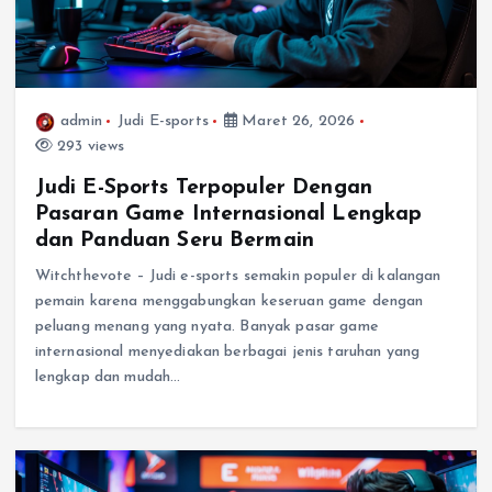
admin
Judi E-sports
Maret 26, 2026
293 views
Judi E-Sports Terpopuler Dengan
Pasaran Game Internasional Lengkap
dan Panduan Seru Bermain
Witchthevote – Judi e-sports semakin populer di kalangan
pemain karena menggabungkan keseruan game dengan
peluang menang yang nyata. Banyak pasar game
internasional menyediakan berbagai jenis taruhan yang
lengkap dan mudah…