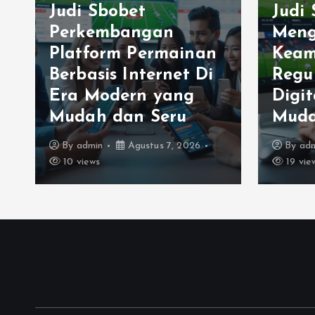
n
Judi Sbobet
Judi
Perkembangan
Meng
Platform Permainan
Keam
Berbasis Internet Di
Regu
Era Modern yang
Digi
Mudah dan Seru
Muda
By
admin
Agustus 7, 2026
By
ad
10 views
19 vie