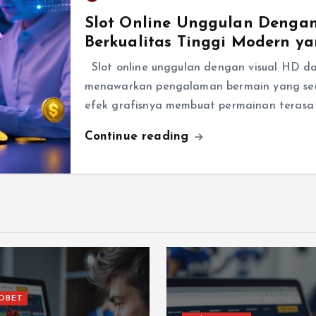
Slot Online Unggulan Denga
Berkualitas Tinggi Modern y
Slot online unggulan dengan visual HD da
menawarkan pengalaman bermain yang ser
efek grafisnya membuat permainan terasa 
Continue reading
BOBET