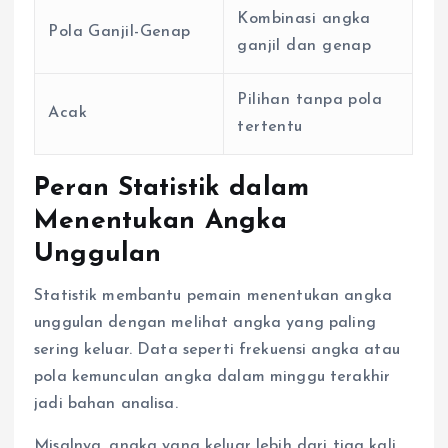
Kombinasi angka
Pola Ganjil-Genap
ganjil dan genap
Pilihan tanpa pola
Acak
tertentu
Peran Statistik dalam
Menentukan Angka
Unggulan
Statistik membantu pemain menentukan angka
unggulan dengan melihat angka yang paling
sering keluar. Data seperti frekuensi angka atau
pola kemunculan angka dalam minggu terakhir
jadi bahan analisa.
Misalnya, angka yang keluar lebih dari tiga kali