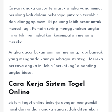
Ciri-ciri angka gacor termasuk angka yang muncul
berulang kali dalam beberapa putaran terakhir
dan dianggap memiliki peluang lebih besar untuk
muncul lagi. Pemain sering menggunakan angka
ini untuk meningkatkan kesempatan menang
mereka.
Angka gacor bukan jaminan menang, tapi banyak
yang mengandalkannya sebagai strategi. Mereka
percaya angka ini lebih “beruntung” dibanding
angka biasa.
Cara Kerja Sistem Togel
Online
Sistem togel online bekerja dengan mengambil
hasil dari undian angka yang sudah ditentukan