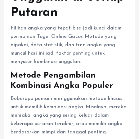
Putaran
Pilihan angka yang tepat bisa jadi kunci dalam
permainan Togel Online Gacor. Metode yang
dipakai, data statistik, dan tren angka yang
muncul hari ini jadi faktor penting untuk
menyusun kombinasi unggulan.
Metode Pengambilan
Kombinasi Angka Populer
Beberapa pemain menggunakan metode khusus
untuk memilih kombinasi angka. Misalnya, mereka
memakai angka yang sering keluar dalam
beberapa putaran terakhir, atau memilih angka
berdasarkan mimpi dan tanggal penting.