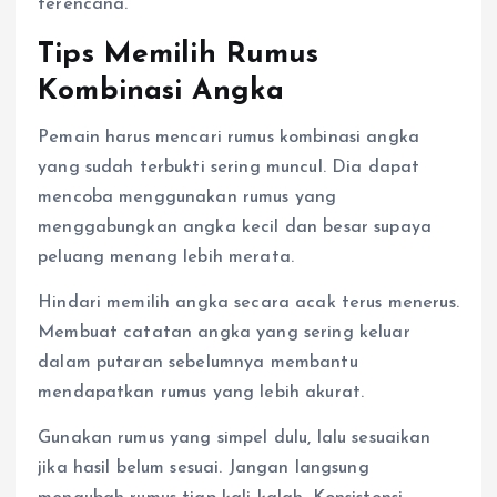
terencana.
Tips Memilih Rumus
Kombinasi Angka
Pemain harus mencari rumus kombinasi angka
yang sudah terbukti sering muncul. Dia dapat
mencoba menggunakan rumus yang
menggabungkan angka kecil dan besar supaya
peluang menang lebih merata.
Hindari memilih angka secara acak terus menerus.
Membuat catatan angka yang sering keluar
dalam putaran sebelumnya membantu
mendapatkan rumus yang lebih akurat.
Gunakan rumus yang simpel dulu, lalu sesuaikan
jika hasil belum sesuai. Jangan langsung