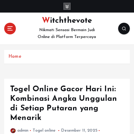
S
k
i
Witchthevote
p
Nikmati Sensasi Bermain Judi
t
Online di Platform Terpercaya
o
c
o
Home
n
t
e
n
t
Togel Online Gacor Hari Ini:
Kombinasi Angka Unggulan
di Setiap Putaran yang
Menarik
admin
Togel online
Desember 11, 2025