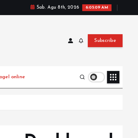
Sab. Agu 8th, 2026
6:05:10 AM
Subscribe
ogel online