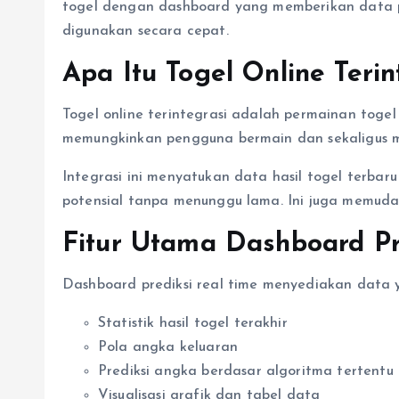
togel dengan dashboard yang memberikan data p
digunakan secara cepat.
Apa Itu Togel Online Terin
Togel online terintegrasi adalah permainan togel
memungkinkan pengguna bermain dan sekaligus mel
Integrasi ini menyatukan data hasil togel terb
potensial tanpa menunggu lama. Ini juga memud
Fitur Utama Dashboard Pr
Dashboard prediksi real time menyediakan data y
Statistik hasil togel terakhir
Pola angka keluaran
Prediksi angka berdasar algoritma tertentu
Visualisasi grafik dan tabel data