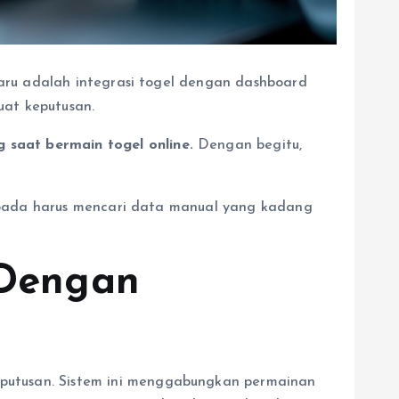
baru adalah integrasi togel dengan dashboard
at keputusan.
saat bermain togel online.
Dengan begitu,
aripada harus mencari data manual yang kadang
 Dengan
putusan. Sistem ini menggabungkan permainan