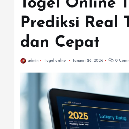
Togel Online 
Prediksi Rea
dan Cepat
admin
Togel online
Januari 26, 2026
0 Comm