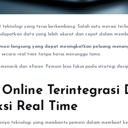
t teknologi yang terus berkembang. Salah satu inovasi ter
endapatkan data yang lebih akurat dan cepat dalam membu
rmasi langsung yang dapat meningkatkan peluang menang 
 secara real time tanpa harus menunggu lama.
h menarik dan efisien. Pemain bisa fokus pada strategi d
 Online Terintegrasi
si Real Time
danya teknologi yang membantu pemain dalam membuat ke