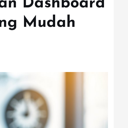
gan Dashboard
ang Mudah