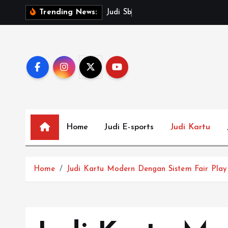
S
J
u
d
i
S
b
o
b
e
t
P
e
r
k
e
Trending News:
k
i
p
t
o
c
o
n
Home
Judi E-sports
Judi Kartu
t
e
n
Home
Judi Kartu Modern Dengan Sistem Fair Pl
t