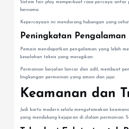
Sistem fair play memperkuat rasa percaya antar 
bersama.
Kepercayaan ini mendorong hubungan yang sehat 
Peningkatan Pengalaman
Pemain mendapatkan pengalaman yang lebih menye
kesalahan teknis yang merugikan.
Permainan berjalan lancar dan adil, membuat pe
lingkungan permainan yang aman dan jujur.
Keamanan dan Tr
Judi kartu modern selalu mengutamakan keamanan
yang mendukung kejujuran di dalam permainan. Se