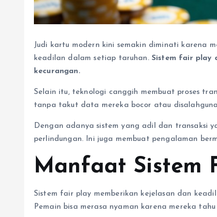
Judi kartu modern kini semakin diminati karena
keadilan dalam setiap taruhan.
Sistem fair play
kecurangan.
Selain itu, teknologi canggih membuat proses tr
tanpa takut data mereka bocor atau disalahguna
Dengan adanya sistem yang adil dan transaksi ya
perlindungan. Ini juga membuat pengalaman berm
Manfaat Sistem F
Sistem fair play memberikan kejelasan dan keadi
Pemain bisa merasa nyaman karena mereka tahu 