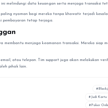
ini melindungi data keuangan serta menjaga transaksi tet
aling nyaman bagi mereka tanpa khawatir terjadi kesalah
si pembayaran tetap terjaga.
ggan
ya membantu menjaga keamanan transaksi. Mereka siap me
 email, atau telepon. Tim support juga akan melakukan veri
eh pihak lain.
Black
Judi Kartu
Poker Onli