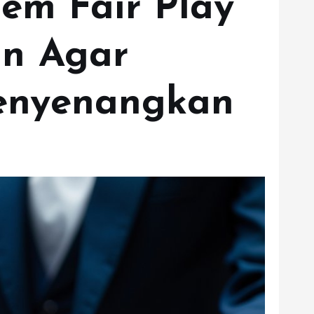
em Fair Play
an Agar
enyenangkan