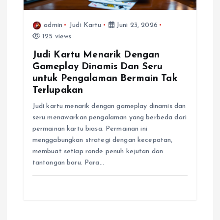
admin
Judi Kartu
Juni 23, 2026
125 views
Judi Kartu Menarik Dengan
Gameplay Dinamis Dan Seru
untuk Pengalaman Bermain Tak
Terlupakan
Judi kartu menarik dengan gameplay dinamis dan
seru menawarkan pengalaman yang berbeda dari
permainan kartu biasa. Permainan ini
menggabungkan strategi dengan kecepatan,
membuat setiap ronde penuh kejutan dan
tantangan baru. Para…