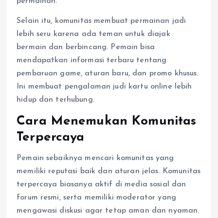
permainan.
Selain itu, komunitas membuat permainan jadi
lebih seru karena ada teman untuk diajak
bermain dan berbincang. Pemain bisa
mendapatkan informasi terbaru tentang
pembaruan game, aturan baru, dan promo khusus.
Ini membuat pengalaman judi kartu online lebih
hidup dan terhubung.
Cara Menemukan Komunitas
Terpercaya
Pemain sebaiknya mencari komunitas yang
memiliki reputasi baik dan aturan jelas. Komunitas
terpercaya biasanya aktif di media sosial dan
forum resmi, serta memiliki moderator yang
mengawasi diskusi agar tetap aman dan nyaman.