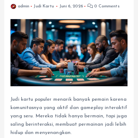
admin
Judi Kartu
Juni 6, 2026
0 Comments
Judi kartu populer menarik banyak pemain karena
komunitasnya yang aktif dan gameplay interaktif
yang seru. Mereka tidak hanya bermain, tapi juga
saling berinteraksi, membuat permainan jadi lebih
hidup dan menyenangkan.