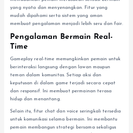
yang nyata dan menyenangkan. Fitur yang
mudah dipahami serta sistem yang aman
membuat pengalaman menjadi lebih seru dan fair.
Pengalaman Bermain Real-
Time
Gameplay real-time memungkinkan pemain untuk
berinteraksi langsung dengan lawan maupun
teman dalam komunitas. Setiap aksi dan
keputusan di dalam game terjadi secara cepat
dan responsif. Ini membuat permainan terasa
hidup dan menantang.
Selain itu, fitur chat dan voice seringkali tersedia
untuk komunikasi selama bermain. Ini membantu
pemain membangun strategi bersama sekaligus