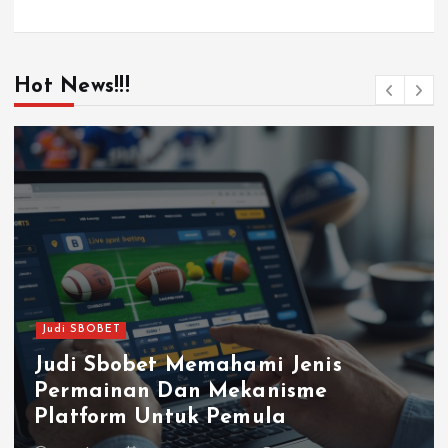
Hot News!!!
Judi SBOBET
Judi Sbobet Memahami Jenis
Permainan Dan Mekanisme
Platform Untuk Pemula