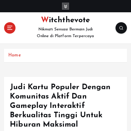
S
k
i
Witchthevote
p
Nikmati Sensasi Bermain Judi
t
Online di Platform Terpercaya
o
c
o
Home
n
t
e
n
t
Judi Kartu Populer Dengan
Komunitas Aktif Dan
Gameplay Interaktif
Berkualitas Tinggi Untuk
Hiburan Maksimal