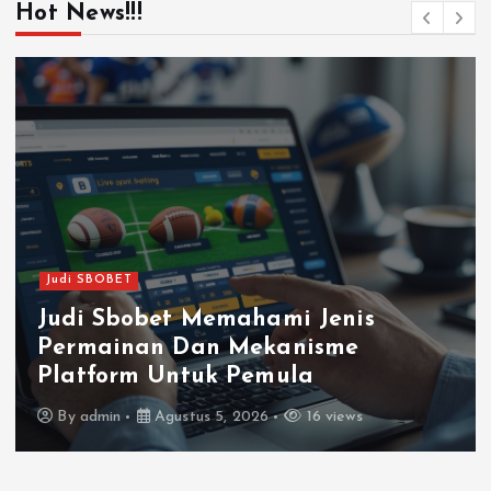
Hot News!!!
Judi SBOBET
Judi Sbobet Memahami Jenis
Permainan Dan Mekanisme
Platform Untuk Pemula
By
admin
Agustus 5, 2026
16 views