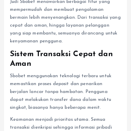
Judi Sbobet menawarkan berbagai fitur yang
mempermudah dan membuat pengalaman
bermain lebih menyenangkan. Dari transaksi yang
cepat dan aman, hingga layanan pelanggan
yang siap membantu, semuanya dirancang untuk
kenyamanan pengguna.
Sistem Transaksi Cepat dan
Aman
Sbobet menggunakan teknologi terbaru untuk
memastikan proses deposit dan penarikan
berjalan lancar tanpa hambatan. Pengguna
dapat melakukan transfer dana dalam waktu
singkat, biasanya hanya beberapa menit.
Keamanan menjadi prioritas utama. Semua
transaksi dienkripsi sehingga informasi pribadi