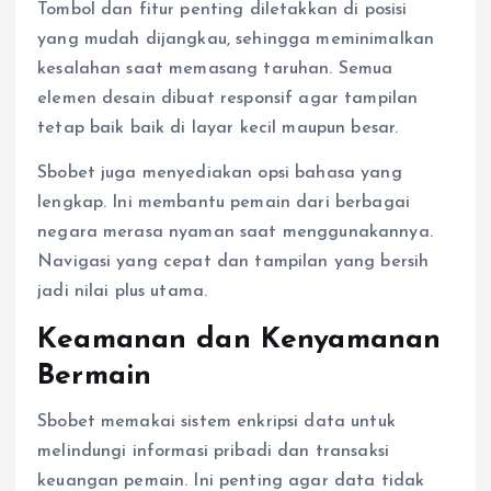
Tombol dan fitur penting diletakkan di posisi
yang mudah dijangkau, sehingga meminimalkan
kesalahan saat memasang taruhan. Semua
elemen desain dibuat responsif agar tampilan
tetap baik baik di layar kecil maupun besar.
Sbobet juga menyediakan opsi bahasa yang
lengkap. Ini membantu pemain dari berbagai
negara merasa nyaman saat menggunakannya.
Navigasi yang cepat dan tampilan yang bersih
jadi nilai plus utama.
Keamanan dan Kenyamanan
Bermain
Sbobet memakai sistem enkripsi data untuk
melindungi informasi pribadi dan transaksi
keuangan pemain. Ini penting agar data tidak