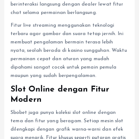
berinteraksi langsung dengan dealer lewat fitur
chat selama permainan berlangsung.
Fitur live streaming menggunakan teknologi
terbaru agar gambar dan suara tetap jernih. Ini
membuat pengalaman bermain terasa lebih
nyata, seolah berada di kasino sungguhan. Waktu
permainan cepat dan aturan yang mudah
dipahami sangat cocok untuk pemain pemula
maupun yang sudah berpengalaman.
Slot Online dengan Fitur
Modern
Sbobet juga punya koleksi slot online dengan
tema dan fitur yang beragam. Setiap mesin slot
dilengkapi dengan grafik warna-warni dan efek
suara menarik. Fitur khusus seperti putaran gratis