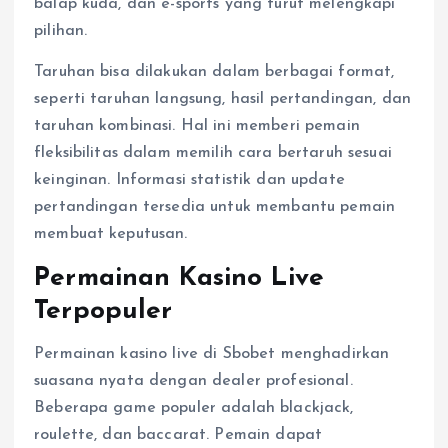
balap kuda, dan e-sports yang turut melengkapi
pilihan.
Taruhan bisa dilakukan dalam berbagai format,
seperti taruhan langsung, hasil pertandingan, dan
taruhan kombinasi. Hal ini memberi pemain
fleksibilitas dalam memilih cara bertaruh sesuai
keinginan. Informasi statistik dan update
pertandingan tersedia untuk membantu pemain
membuat keputusan.
Permainan Kasino Live
Terpopuler
Permainan kasino live di Sbobet menghadirkan
suasana nyata dengan dealer profesional.
Beberapa game populer adalah blackjack,
roulette, dan baccarat. Pemain dapat