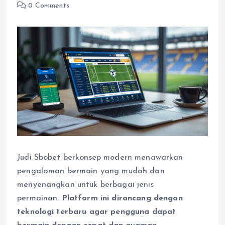
0 Comments
Judi Sbobet berkonsep modern menawarkan
pengalaman bermain yang mudah dan
menyenangkan untuk berbagai jenis
permainan.
Platform ini dirancang dengan
teknologi terbaru agar pengguna dapat