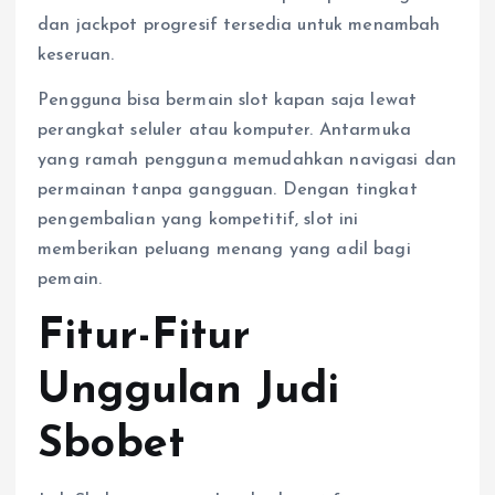
dan jackpot progresif tersedia untuk menambah
keseruan.
Pengguna bisa bermain slot kapan saja lewat
perangkat seluler atau komputer. Antarmuka
yang ramah pengguna memudahkan navigasi dan
permainan tanpa gangguan. Dengan tingkat
pengembalian yang kompetitif, slot ini
memberikan peluang menang yang adil bagi
pemain.
Fitur-Fitur
Unggulan Judi
Sbobet