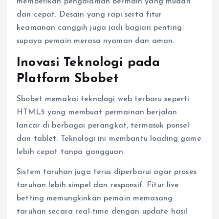
memberikan pengalaman bermain yang mudah
dan cepat. Desain yang rapi serta fitur
keamanan canggih juga jadi bagian penting
supaya pemain merasa nyaman dan aman.
Inovasi Teknologi pada
Platform Sbobet
Sbobet memakai teknologi web terbaru seperti
HTML5 yang membuat permainan berjalan
lancar di berbagai perangkat, termasuk ponsel
dan tablet. Teknologi ini membantu loading game
lebih cepat tanpa gangguan.
Sistem taruhan juga terus diperbarui agar proses
taruhan lebih simpel dan responsif. Fitur live
betting memungkinkan pemain memasang
taruhan secara real-time dengan update hasil