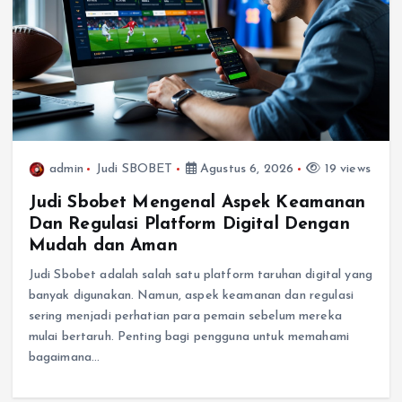
admin
Judi SBOBET
Agustus 6, 2026
19 views
Judi Sbobet Mengenal Aspek Keamanan
Dan Regulasi Platform Digital Dengan
Mudah dan Aman
Judi Sbobet adalah salah satu platform taruhan digital yang
banyak digunakan. Namun, aspek keamanan dan regulasi
sering menjadi perhatian para pemain sebelum mereka
mulai bertaruh. Penting bagi pengguna untuk memahami
bagaimana…