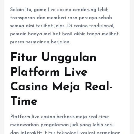
Selain itu, game live casino cenderung lebih
transparan dan memberi rasa percaya sebab
semua aksi terlihat jelas. Di casino tradisional,
pemain hanya melihat hasil akhir tanpa melihat
proses permainan berjalan.
Fitur Unggulan
Platform Live
Casino Meja Real-
Time
Platform live casino berbasis meja real-time
menawarkan pengalaman judi yang lebih seru
dan interaktif. Fitur teknologi, variasi permainan,