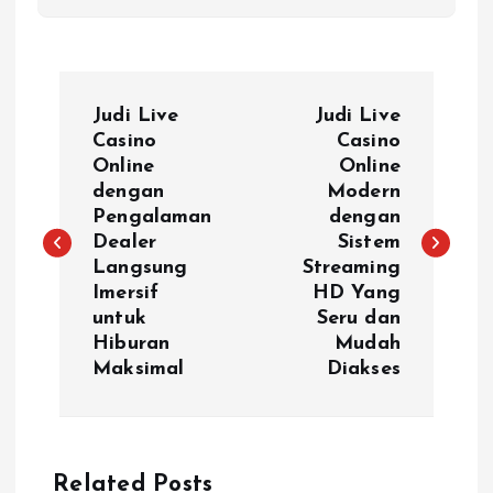
N
Judi Live
Judi Live
a
Casino
Casino
Online
Online
dengan
Modern
v
Pengalaman
dengan
Dealer
Sistem
i
Langsung
Streaming
Imersif
HD Yang
g
untuk
Seru dan
Hiburan
Mudah
a
Maksimal
Diakses
s
i
Related Posts