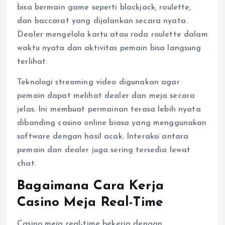
bisa bermain game seperti blackjack, roulette,
dan baccarat yang dijalankan secara nyata.
Dealer mengelola kartu atau roda roulette dalam
waktu nyata dan aktivitas pemain bisa langsung
terlihat.
Teknologi streaming video digunakan agar
pemain dapat melihat dealer dan meja secara
jelas. Ini membuat permainan terasa lebih nyata
dibanding casino online biasa yang menggunakan
software dengan hasil acak. Interaksi antara
pemain dan dealer juga sering tersedia lewat
chat.
Bagaimana Cara Kerja
Casino Meja Real-Time
Casino meja real-time bekerja dengan