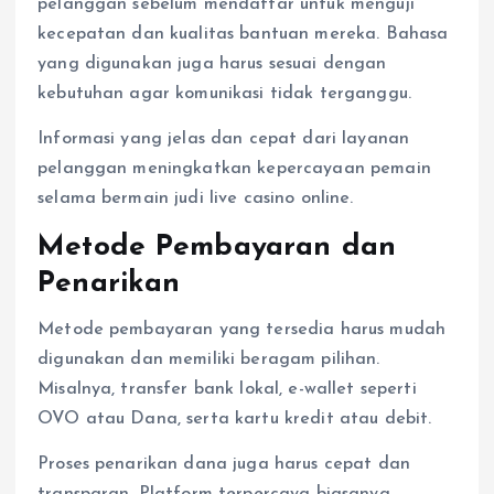
pelanggan sebelum mendaftar untuk menguji
kecepatan dan kualitas bantuan mereka. Bahasa
yang digunakan juga harus sesuai dengan
kebutuhan agar komunikasi tidak terganggu.
Informasi yang jelas dan cepat dari layanan
pelanggan meningkatkan kepercayaan pemain
selama bermain judi live casino online.
Metode Pembayaran dan
Penarikan
Metode pembayaran yang tersedia harus mudah
digunakan dan memiliki beragam pilihan.
Misalnya, transfer bank lokal, e-wallet seperti
OVO atau Dana, serta kartu kredit atau debit.
Proses penarikan dana juga harus cepat dan