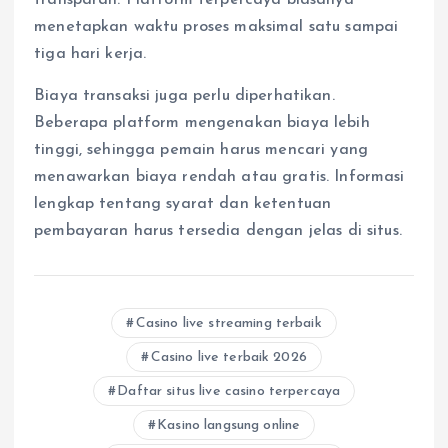
transparan. Platform terpercaya biasanya
menetapkan waktu proses maksimal satu sampai
tiga hari kerja.
Biaya transaksi juga perlu diperhatikan.
Beberapa platform mengenakan biaya lebih
tinggi, sehingga pemain harus mencari yang
menawarkan biaya rendah atau gratis. Informasi
lengkap tentang syarat dan ketentuan
pembayaran harus tersedia dengan jelas di situs.
Casino live streaming terbaik
Casino live terbaik 2026
Daftar situs live casino terpercaya
Kasino langsung online