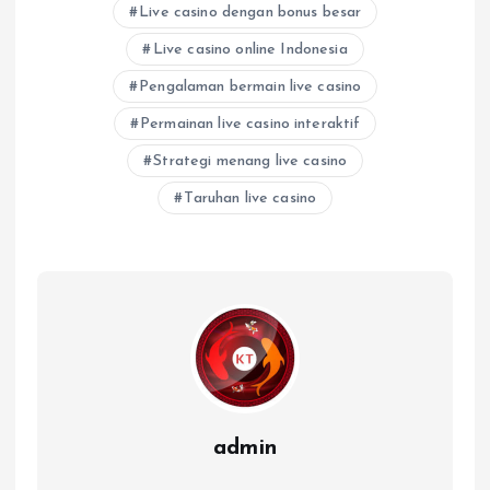
Live casino dengan bonus besar
Live casino online Indonesia
Pengalaman bermain live casino
Permainan live casino interaktif
Strategi menang live casino
Taruhan live casino
admin