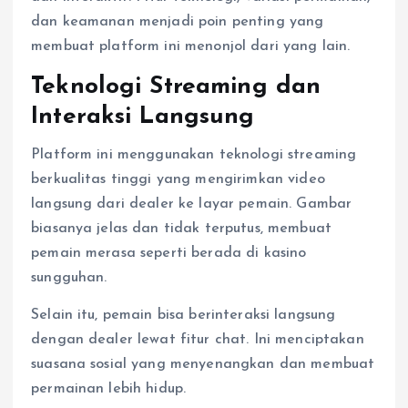
dan keamanan menjadi poin penting yang
membuat platform ini menonjol dari yang lain.
Teknologi Streaming dan
Interaksi Langsung
Platform ini menggunakan teknologi streaming
berkualitas tinggi yang mengirimkan video
langsung dari dealer ke layar pemain. Gambar
biasanya jelas dan tidak terputus, membuat
pemain merasa seperti berada di kasino
sungguhan.
Selain itu, pemain bisa berinteraksi langsung
dengan dealer lewat fitur chat. Ini menciptakan
suasana sosial yang menyenangkan dan membuat
permainan lebih hidup.