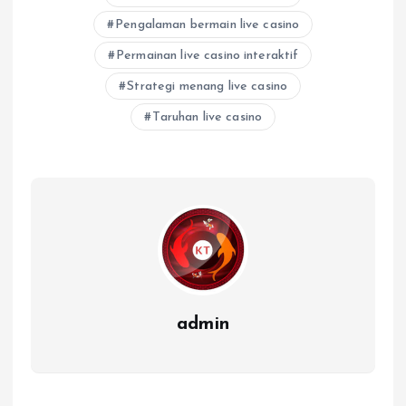
Pengalaman bermain live casino
Permainan live casino interaktif
Strategi menang live casino
Taruhan live casino
admin