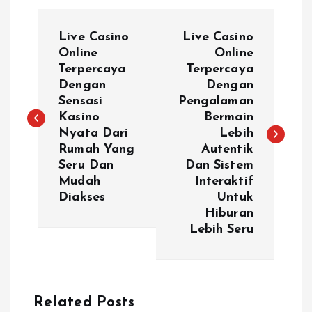
N
Live Casino
Live Casino
a
Online
Online
Terpercaya
Terpercaya
Dengan
Dengan
v
Sensasi
Pengalaman
Kasino
Bermain
i
Nyata Dari
Lebih
Rumah Yang
Autentik
g
Seru Dan
Dan Sistem
Mudah
Interaktif
a
Diakses
Untuk
Hiburan
s
Lebih Seru
i
p
Related Posts