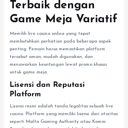
Terbaik dengan
Game Meja Variatif
Memilih live casino online yang tepat
membutuhkan perhatian pada beberapa aspek
penting. Pemain harus memastikan platform
tersebut aman, mudah digunakan, dan
menawarkan keuntungan lewat promo khusus
untuk game meja.
Lisensi dan Reputasi
Platform
Lisensi resmi adalah tanda legalitas sebuah live
casino. Platform yang memiliki lisensi dari otoritas
seperti Malta Gaming Authority atau Komisi