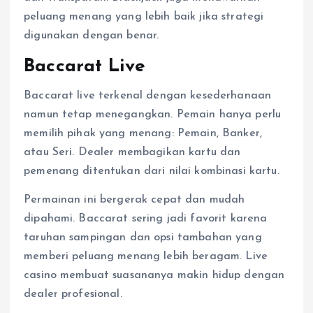
peluang menang yang lebih baik jika strategi
digunakan dengan benar.
Baccarat Live
Baccarat live terkenal dengan kesederhanaan
namun tetap menegangkan. Pemain hanya perlu
memilih pihak yang menang: Pemain, Banker,
atau Seri. Dealer membagikan kartu dan
pemenang ditentukan dari nilai kombinasi kartu.
Permainan ini bergerak cepat dan mudah
dipahami. Baccarat sering jadi favorit karena
taruhan sampingan dan opsi tambahan yang
memberi peluang menang lebih beragam. Live
casino membuat suasananya makin hidup dengan
dealer profesional.