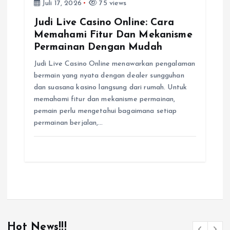
Juli 17, 2026
75 views
Judi Live Casino Online: Cara
Memahami Fitur Dan Mekanisme
Permainan Dengan Mudah
Judi Live Casino Online menawarkan pengalaman
bermain yang nyata dengan dealer sungguhan
dan suasana kasino langsung dari rumah. Untuk
memahami fitur dan mekanisme permainan,
pemain perlu mengetahui bagaimana setiap
permainan berjalan,…
Hot News!!!