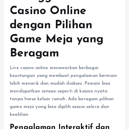
Casino Online
dengan Pilihan
Game Meja yang
Beragam
Live casino online menawarkan berbagai
keuntungan yang membuat pengalaman bermain
lebih menarik dan mudah diakses. Pemain bisa
mendapatkan sensasi seperti di kasino nyata
tanpa harus keluar rumah. Ada beragam pilihan
game meja yang bisa dipilih sesuai selera dan
keahlian.
Pengalaman Interaktif dan