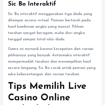
Sic Bo Interaktif
Sic Bo interaktif menggunakan tiga dadu yang
dilempar secara virtual. Pemain bertaruh pada
hasil kombinasi angka yang muncul. Pilihan
taruhan sangat beragam, mulai dari angka
tunggal sampai total nilai dadu.
Game ini menarik karena kecepatan dan variasi
pilihannya yang banyak. Antarmuka interaktif
mempermudah taruhan dan menampilkan hasil
secara langsung. Sic Bo cocok untuk pemain yang
suka keberuntungan dan variasi taruhan.
Tips Memilih Live
Casino Online