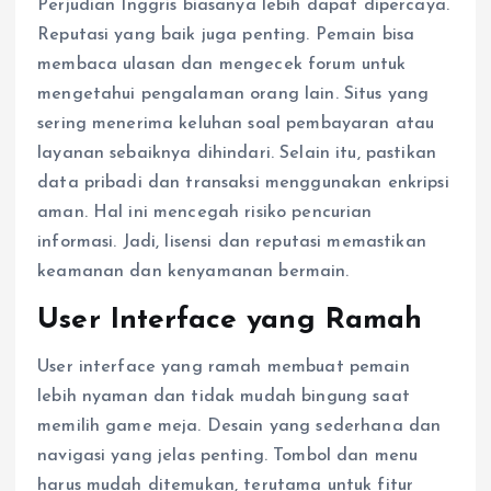
Perjudian Inggris biasanya lebih dapat dipercaya.
Reputasi yang baik juga penting. Pemain bisa
membaca ulasan dan mengecek forum untuk
mengetahui pengalaman orang lain. Situs yang
sering menerima keluhan soal pembayaran atau
layanan sebaiknya dihindari. Selain itu, pastikan
data pribadi dan transaksi menggunakan enkripsi
aman. Hal ini mencegah risiko pencurian
informasi. Jadi, lisensi dan reputasi memastikan
keamanan dan kenyamanan bermain.
User Interface yang Ramah
User interface yang ramah membuat pemain
lebih nyaman dan tidak mudah bingung saat
memilih game meja. Desain yang sederhana dan
navigasi yang jelas penting. Tombol dan menu
harus mudah ditemukan, terutama untuk fitur