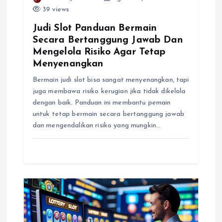
39 views
Judi Slot Panduan Bermain
Secara Bertanggung Jawab Dan
Mengelola Risiko Agar Tetap
Menyenangkan
Bermain judi slot bisa sangat menyenangkan, tapi
juga membawa risiko kerugian jika tidak dikelola
dengan baik. Panduan ini membantu pemain
untuk tetap bermain secara bertanggung jawab
dan mengendalikan risiko yang mungkin…