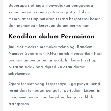
Beberapa slot juga menyediakan pengganda
kemenangan selama putaran gratis. Hal ini
membuat setiap putaran terasa berpotensi besar
dan menambah keseruan dalam permainan.
Keadilan dalam Permainan
Judi slot modern memakai teknologi Random
Number Generator (RNG) untuk memastikan hasil
permainan benar-benar acak. Ini berarti setiap
putaran tidak bisa diprediksi atau diatur
sebelumnya.
Operator slot yang terpercaya juga punya lisensi
resmi dari lembaga pengatur perjudian. Lisensi ini
menjamin permainan berjalan dengan adil dan
transparan.