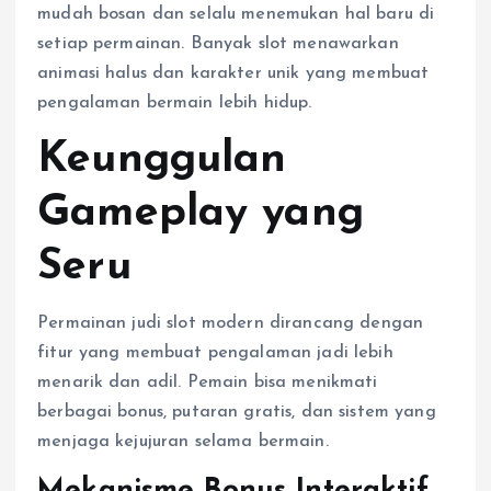
mudah bosan dan selalu menemukan hal baru di
setiap permainan. Banyak slot menawarkan
animasi halus dan karakter unik yang membuat
pengalaman bermain lebih hidup.
Keunggulan
Gameplay yang
Seru
Permainan judi slot modern dirancang dengan
fitur yang membuat pengalaman jadi lebih
menarik dan adil. Pemain bisa menikmati
berbagai bonus, putaran gratis, dan sistem yang
menjaga kejujuran selama bermain.
Mekanisme Bonus Interaktif