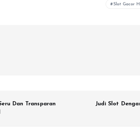
Slot Gacor Ha
Seru Dan Transparan
Judi Slot Deng
l