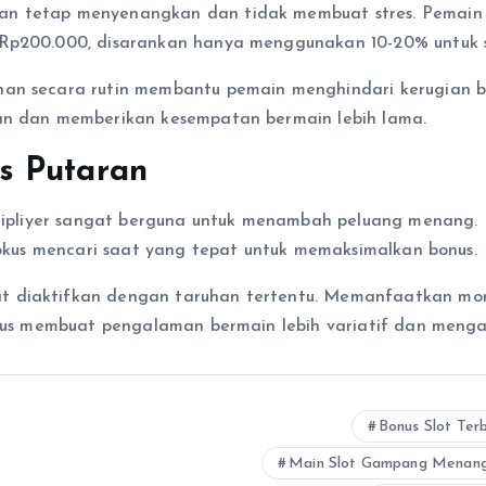
an tetap menyenangkan dan tidak membuat stres. Pemain h
 Rp200.000, disarankan hanya menggunakan 10-20% untuk sa
han secara rutin membantu pemain menghindari kerugian be
gan dan memberikan kesempatan bermain lebih lama.
s Putaran
multipliyer sangat berguna untuk menambah peluang menan
 fokus mencari saat yang tepat untuk memaksimalkan bonus.
t diaktifkan dengan taruhan tertentu. Memanfaatkan mom
bonus membuat pengalaman bermain lebih variatif dan menga
Bonus Slot Ter
Main Slot Gampang Menan