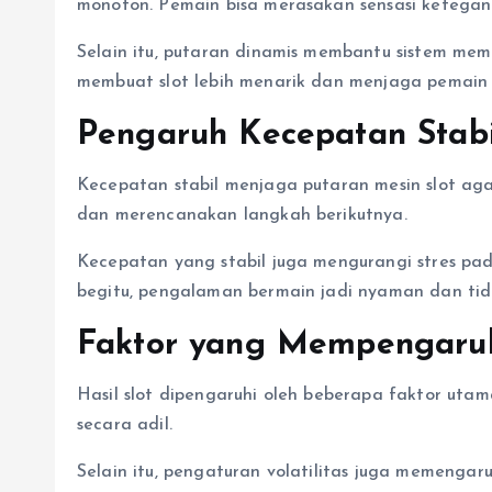
monoton. Pemain bisa merasakan sensasi ketegang
Selain itu, putaran dinamis membantu sistem mem
membuat slot lebih menarik dan menjaga pemain 
Pengaruh Kecepatan Stab
Kecepatan stabil menjaga putaran mesin slot agar
dan merencanakan langkah berikutnya.
Kecepatan yang stabil juga mengurangi stres pad
begitu, pengalaman bermain jadi nyaman dan tid
Faktor yang Mempengaruhi
Hasil slot dipengaruhi oleh beberapa faktor uta
secara adil.
Selain itu, pengaturan volatilitas juga memengaru