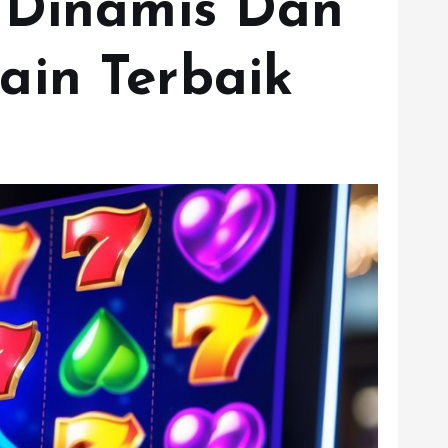
n Dinamis Dan
ain Terbaik