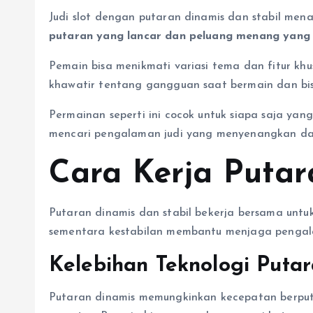
Judi slot dengan putaran dinamis dan stabil me
putaran yang lancar dan peluang menang yang 
Pemain bisa menikmati variasi tema dan fitur kh
khawatir tentang gangguan saat bermain dan bis
Permainan seperti ini cocok untuk siapa saja ya
mencari pengalaman judi yang menyenangkan dan
Cara Kerja Putar
Putaran dinamis dan stabil bekerja bersama untuk
sementara kestabilan membantu menjaga pengal
Kelebihan Teknologi Puta
Putaran dinamis memungkinkan kecepatan berputa