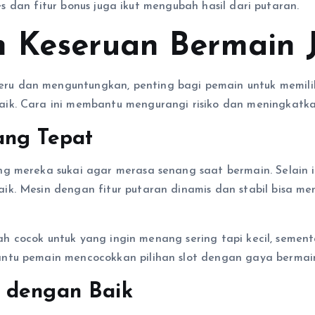
nes dan fitur bonus juga ikut mengubah hasil dari putaran.
 Keseruan Bermain J
ru dan menguntungkan, penting bagi pemain untuk memil
aik. Cara ini membantu mengurangi risiko dan meningkatk
ang Tepat
g mereka sukai agar merasa senang saat bermain. Selain 
k. Mesin dengan fitur putaran dinamis dan stabil bisa me
ndah cocok untuk yang ingin menang sering tapi kecil, semen
ntu pemain mencocokkan pilihan slot dengan gaya bermai
 dengan Baik