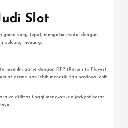
udi Slot
ih game yang tepat, mengatur modal dengan
an peluang menang.
itu, memilih game dengan RTP (Return to Player)
mbuat permainan lebih menarik dan hasilnya lebih
tara volatilitas tinggi menawarkan jackpot besar
nnya.