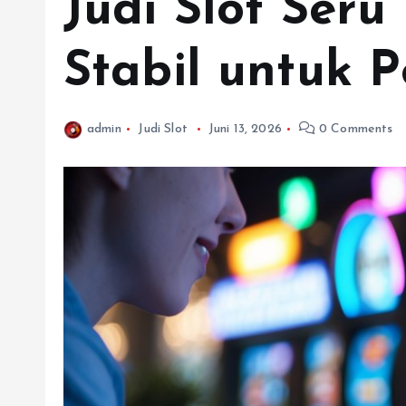
Judi Slot Ser
Stabil untuk 
admin
Judi Slot
Juni 13, 2026
0 Comments