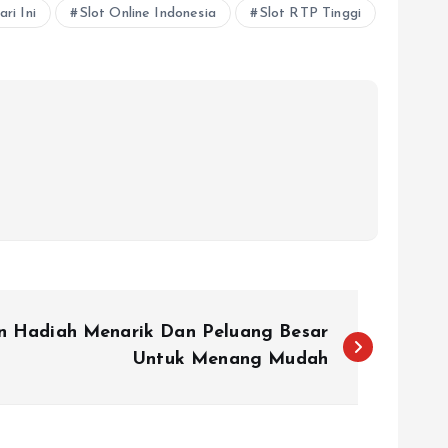
ri Ini
Slot Online Indonesia
Slot RTP Tinggi
an Hadiah Menarik Dan Peluang Besar
Untuk Menang Mudah