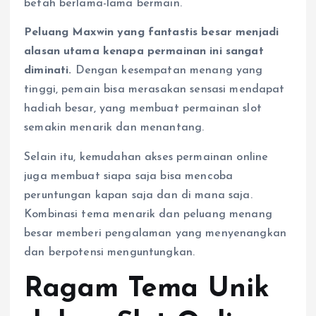
betah berlama-lama bermain.
Peluang Maxwin yang fantastis besar menjadi
alasan utama kenapa permainan ini sangat
diminati.
Dengan kesempatan menang yang
tinggi, pemain bisa merasakan sensasi mendapat
hadiah besar, yang membuat permainan slot
semakin menarik dan menantang.
Selain itu, kemudahan akses permainan online
juga membuat siapa saja bisa mencoba
peruntungan kapan saja dan di mana saja.
Kombinasi tema menarik dan peluang menang
besar memberi pengalaman yang menyenangkan
dan berpotensi menguntungkan.
Ragam Tema Unik