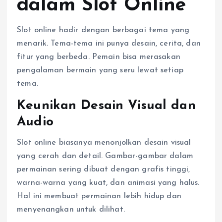
dalam Slot Online
Slot online hadir dengan berbagai tema yang
menarik. Tema-tema ini punya desain, cerita, dan
fitur yang berbeda. Pemain bisa merasakan
pengalaman bermain yang seru lewat setiap
tema.
Keunikan Desain Visual dan
Audio
Slot online biasanya menonjolkan desain visual
yang cerah dan detail. Gambar-gambar dalam
permainan sering dibuat dengan grafis tinggi,
warna-warna yang kuat, dan animasi yang halus.
Hal ini membuat permainan lebih hidup dan
menyenangkan untuk dilihat.