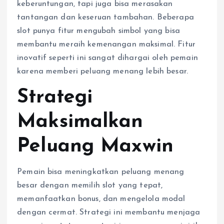
keberuntungan, tapi juga bisa merasakan
tantangan dan keseruan tambahan. Beberapa
slot punya fitur mengubah simbol yang bisa
membantu meraih kemenangan maksimal. Fitur
inovatif seperti ini sangat dihargai oleh pemain
karena memberi peluang menang lebih besar.
Strategi
Maksimalkan
Peluang Maxwin
Pemain bisa meningkatkan peluang menang
besar dengan memilih slot yang tepat,
memanfaatkan bonus, dan mengelola modal
dengan cermat. Strategi ini membantu menjaga