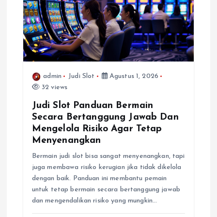
admin
Judi Slot
Agustus 1, 2026
32 views
Judi Slot Panduan Bermain
Secara Bertanggung Jawab Dan
Mengelola Risiko Agar Tetap
Menyenangkan
Bermain judi slot bisa sangat menyenangkan, tapi
juga membawa risiko kerugian jika tidak dikelola
dengan baik. Panduan ini membantu pemain
untuk tetap bermain secara bertanggung jawab
dan mengendalikan risiko yang mungkin…