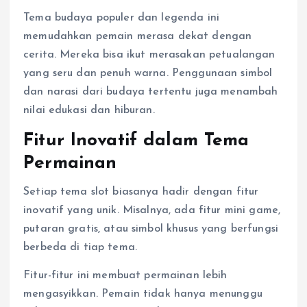
Tema budaya populer dan legenda ini
memudahkan pemain merasa dekat dengan
cerita. Mereka bisa ikut merasakan petualangan
yang seru dan penuh warna. Penggunaan simbol
dan narasi dari budaya tertentu juga menambah
nilai edukasi dan hiburan.
Fitur Inovatif dalam Tema
Permainan
Setiap tema slot biasanya hadir dengan fitur
inovatif yang unik. Misalnya, ada fitur mini game,
putaran gratis, atau simbol khusus yang berfungsi
berbeda di tiap tema.
Fitur-fitur ini membuat permainan lebih
mengasyikkan. Pemain tidak hanya menunggu