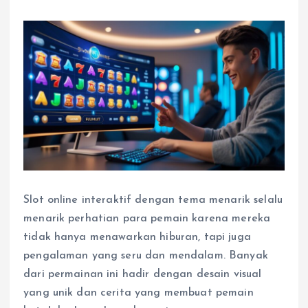
Slot online interaktif dengan tema menarik selalu
menarik perhatian para pemain karena mereka
tidak hanya menawarkan hiburan, tapi juga
pengalaman yang seru dan mendalam. Banyak
dari permainan ini hadir dengan desain visual
yang unik dan cerita yang membuat pemain