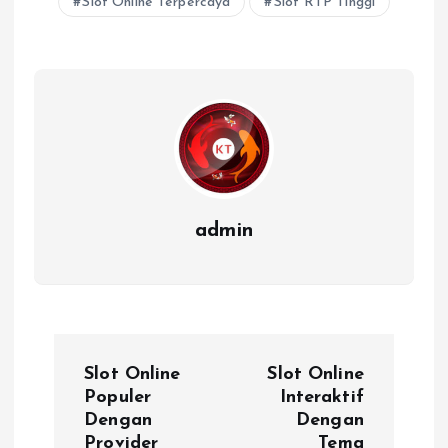
Slot Online Terpercaya
Slot RTP Tinggi
admin
N
Slot Online
Slot Online
a
Populer
Interaktif
Dengan
Dengan
Provider
Tema