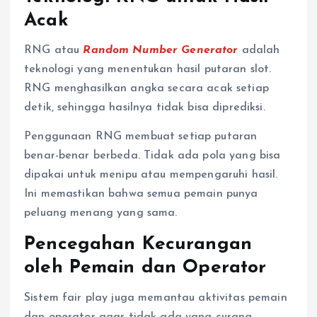
Acak
RNG atau
Random Number Generator
adalah
teknologi yang menentukan hasil putaran slot.
RNG menghasilkan angka secara acak setiap
detik, sehingga hasilnya tidak bisa diprediksi.
Penggunaan RNG membuat setiap putaran
benar-benar berbeda. Tidak ada pola yang bisa
dipakai untuk menipu atau mempengaruhi hasil.
Ini memastikan bahwa semua pemain punya
peluang menang yang sama.
Pencegahan Kecurangan
oleh Pemain dan Operator
Sistem fair play juga memantau aktivitas pemain
dan operator agar tidak ada yang curang.