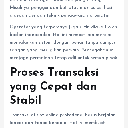
Misalnya, penggunaan bot atau manipulasi hasil
dicegah dengan teknik pengawasan otomatis.
Operator yang terpercaya juga rutin diaudit oleh
badan independen. Hal ini memastikan mereka
menjalankan sistem dengan benar tanpa campur
tangan yang merugikan pemain. Pencegahan ini
menjaga permainan tetap adil untuk semua pihak.
Proses Transaksi
yang Cepat dan
Stabil
Transaksi di slot online profesional harus berjalan
lancar dan tanpa kendala. Hal ini membuat