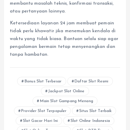
membantu masalah teknis, konfirmasi transaksi,
atau pertanyaan lainnya.
Ketersediaan layanan 24 jam membuat pemain
tidak perlu khawatir jika menemukan kendala di
waktu yang tidak biasa. Bantuan selalu siap agar
pengalaman bermain tetap menyenangkan dan
tanpa hambatan.
Bonus Slot Terbesar
Daftar Slot Resmi
Jackpot Slot Online
Main Slot Gampang Menang
Provider Slot Terpopuler
Situs Slot Terbaik
Slot Gacor Hari Ini
Slot Online Indonesia