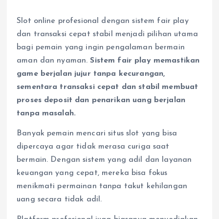
Slot online profesional dengan sistem fair play
dan transaksi cepat stabil menjadi pilihan utama
bagi pemain yang ingin pengalaman bermain
aman dan nyaman.
Sistem fair play memastikan
game berjalan jujur tanpa kecurangan,
sementara transaksi cepat dan stabil membuat
proses deposit dan penarikan uang berjalan
tanpa masalah.
Banyak pemain mencari situs slot yang bisa
dipercaya agar tidak merasa curiga saat
bermain. Dengan sistem yang adil dan layanan
keuangan yang cepat, mereka bisa fokus
menikmati permainan tanpa takut kehilangan
uang secara tidak adil.