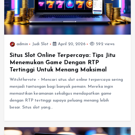
admin
Judi Slot
April 20, 2026
592 views
Situs Slot Online Terpercaya: Tips Jitu
Menemukan Game Dengan RTP
Tertinggi Untuk Menang Maksimal
Witchthevote – Mencari situs slot online terpercaya sering
menjadi tantangan bagi banyak pemain. Mereka ingin
memastikan keamanan sekaligus mendapatkan game
dengan RTP tertinggi supaya peluang menang lebih
besar. Situs slot yang…