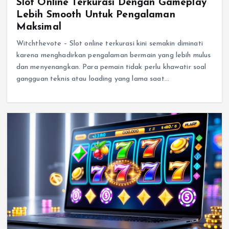
Slot Online Terkurasi Dengan Gameplay
Lebih Smooth Untuk Pengalaman
Maksimal
Witchthevote – Slot online terkurasi kini semakin diminati
karena menghadirkan pengalaman bermain yang lebih mulus
dan menyenangkan. Para pemain tidak perlu khawatir soal
gangguan teknis atau loading yang lama saat…