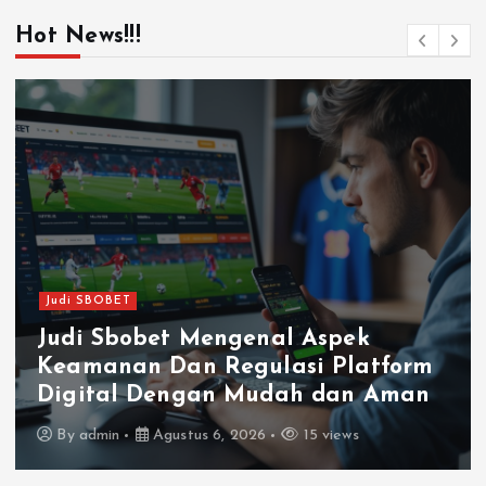
a
Hot News!!!
g
i
n
a
s
Judi SBOBET
Judi Sbobet Mengenal Aspek
i
Keamanan Dan Regulasi Platform
p
Digital Dengan Mudah dan Aman
By
admin
Agustus 6, 2026
15 views
o