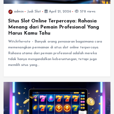
admin
Judi Slot
April 21, 2026
578 views
Situs Slot Online Terpercaya: Rahasia
Menang dari Pemain Profesional Yang
Harus Kamu Tahu
Witchthevote – Banyak orang penasaran bagaimana cara
memenangkan permainan di situs slot online terpercaya.
Rahasia utama dari pemain profesional adalah mereka
tidak hanya mengandalkan keberuntungan, tetapi juga
memilih situs yang…