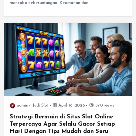
mencoba keberuntungan. Keamanan dan…
admin
Judi Slot
April 18, 2026
570 views
Strategi Bermain di Situs Slot Online
Terpercaya Agar Selalu Gacor Setiap
Hari Dengan Tips Mudah dan Seru