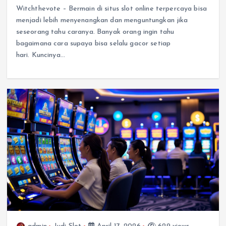
Witchthevote – Bermain di situs slot online terpercaya bisa
menjadi lebih menyenangkan dan menguntungkan jika
seseorang tahu caranya. Banyak orang ingin tahu
bagaimana cara supaya bisa selalu gacor setiap
hari. Kuncinya…